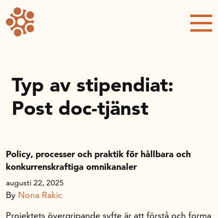
Forskning och utveckling
Kompetens och omställning
Handelns ekonomiska råd
Typ av stipendiat:
Post doc-tjänst
Kalender
Handelsrådet Play
Policy, processer och praktik för hållbara och
konkurrenskraftiga omnikanaler
Om oss
augusti 22, 2025
By
Nona Rakic
Handelsfakta.se
Projektets övergripande syfte är att förstå och forma