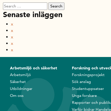
Search
for:
Senaste inläggen
x
x
x
x
x
Arbetsmiljö och säkerhet
Forskning och utveck
Arbetsmiljö
Forskningsprojekt
Säkerhet
Sök anslag
Utbildningar
Studentuppsatser
Om oss
Unga forskare
Rapporter och publik
Varför bidrar Handels