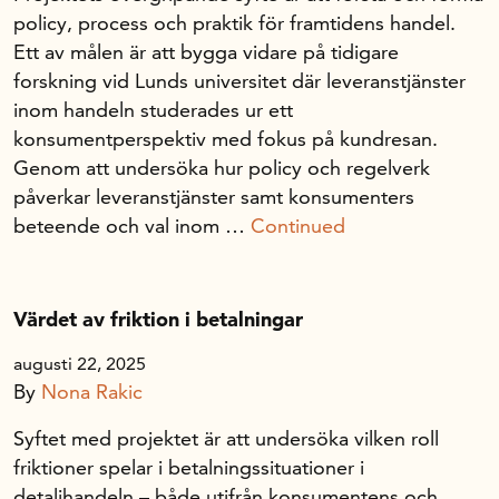
policy, process och praktik för framtidens handel.
Ett av målen är att bygga vidare på tidigare
In English
forskning vid Lunds universitet där leveranstjänster
inom handeln studerades ur ett
konsumentperspektiv med fokus på kundresan.
Genom att undersöka hur policy och regelverk
påverkar leveranstjänster samt konsumenters
beteende och val inom …
Continued
Värdet av friktion i betalningar
augusti 22, 2025
By
Nona Rakic
Syftet med projektet är att undersöka vilken roll
friktioner spelar i betalningssituationer i
detaljhandeln – både utifrån konsumentens och