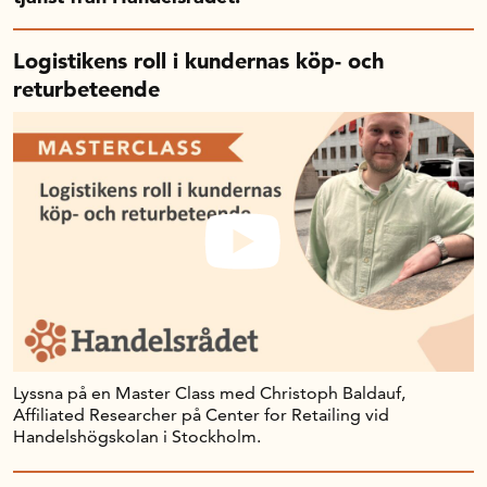
Handelns studentuppsatspris
Infrastrukturellt stöd
Logistikens roll i kundernas köp- och
Planeringsanslag
returbeteende
Unga forskare
Varför bidrar Handelsrådet?
Forskningssatsningar
Kompetens och omställning
Handelns ekonomiska råd
Kalender
Lyssna på en Master Class med Christoph Baldauf,
Affiliated Researcher på Center for Retailing vid
Handelshögskolan i Stockholm.
Handelsrådet Play