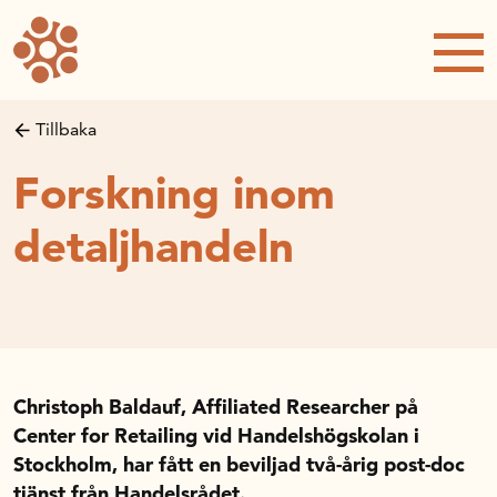
Forskning och utveckling
Forskningsprojekt
Studentuppsatser
Tillbaka
Rapporter och publikationer
Forskning inom
NRWC – Nordic Retail and Wholesale
conference
detaljhandeln
Strategi och utveckling
Inspel till forsknings- och
innovationspropositionen
Initiativ för att stärka handeln – En
strategisk forskningsagenda
Christoph Baldauf, Affiliated Researcher på
Sök anslag
Center for Retailing vid Handelshögskolan i
Forskningsprojekt
Stockholm, har fått en beviljad två-årig post-doc
Postdoc-stöd
tjänst från Handelsrådet.