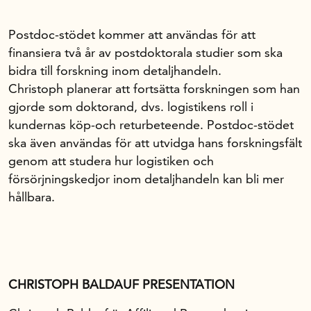
Postdoc-stödet kommer att användas för att
Om oss
finansiera två år av postdoktorala studier som ska
bidra till forskning inom detaljhandeln.
Handelsfakta.se
Christoph planerar att fortsätta forskningen som han
gjorde som doktorand, dvs. logistikens roll i
kundernas köp-och returbeteende. Postdoc-stödet
In English
ska även användas för att utvidga hans forskningsfält
genom att studera hur logistiken och
försörjningskedjor inom detaljhandeln kan bli mer
hållbara.
CHRISTOPH BALDAUF PRESENTATION