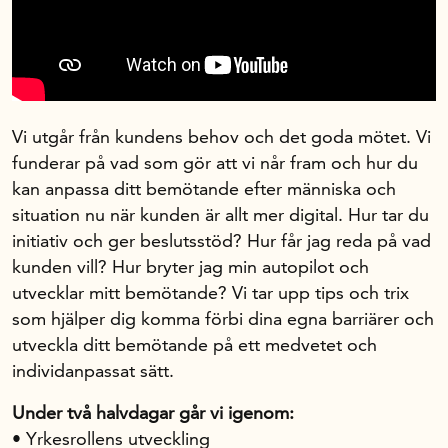
Handelsrådet Play
Om oss
Vi utgår från kundens behov och det goda mötet. Vi
funderar på vad som gör att vi når fram och hur du
kan anpassa ditt bemötande efter människa och
Handelsfakta.se
situation nu när kunden är allt mer digital. Hur tar du
initiativ och ger beslutsstöd? Hur får jag reda på vad
In English
kunden vill? Hur bryter jag min autopilot och
utvecklar mitt bemötande? Vi tar upp tips och trix
som hjälper dig komma förbi dina egna barriärer och
utveckla ditt bemötande på ett medvetet och
individanpassat sätt.
Under två halvdagar går vi igenom:
• Yrkesrollens utveckling