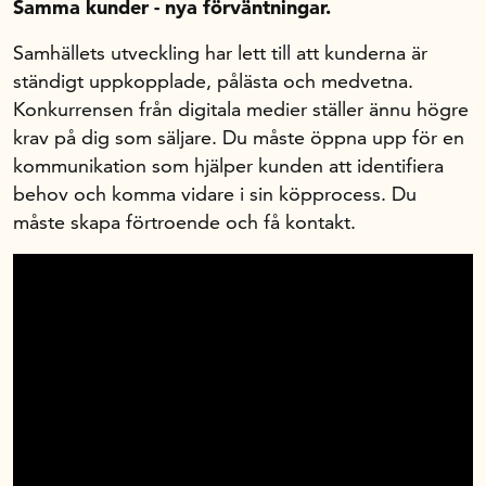
Samma kunder - nya förväntningar.
Marknadsföring i sociala medier
Samhällets utveckling har lett till att kunderna är
Kompetensbehovsanalys
ständigt uppkopplade, pålästa och medvetna.
Handelns kompetensbehov
Konkurrensen från digitala medier ställer ännu högre
krav på dig som säljare. Du måste öppna upp för en
Certifiering
kommunikation som hjälper kunden att identifiera
Yrkeskartan
behov och komma vidare i sin köpprocess. Du
Omställningsstöd i handeln
måste skapa förtroende och få kontakt.
Karriär i handeln
Yrkestävlingar
Om oss
Handelns ekonomiska råd
Kalender