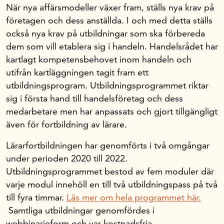
När nya affärsmodeller växer fram, ställs nya krav på
Marknadsföring i sociala medier
företagen och dess anställda. I och med detta ställs
Kompetensbehovsanalys
också nya krav på utbildningar som ska förbereda
dem som vill etablera sig i handeln. Handelsrådet har
Handelns kompetensbehov
kartlagt kompetensbehovet inom handeln och
Certifiering
utifrån kartläggningen tagit fram ett
Yrkeskartan
utbildningsprogram. Utbildningsprogrammet riktar
sig i första hand till handelsföretag och dess
Omställningsstöd i handeln
medarbetare men har anpassats och gjort tillgängligt
Karriär i handeln
även för fortbildning av lärare.
Yrkestävlingar
Lärarfortbildningen har genomförts i två omgångar
Om oss
under perioden 2020 till 2022.
Utbildningsprogrammet bestod av fem moduler där
Handelns ekonomiska råd
varje modul innehöll en till två utbildningspass på två
till fyra timmar.
Läs mer om hela programmet här.
Samtliga utbildningar genomfördes i
Kalender
webbinarieform och var kostnadsfria.