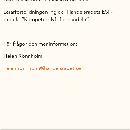
Lärarfortbildningen ingick i Handelsrådets ESF-
Handelsrådet Play
projekt ”Kompetenslyft för handeln”.
Om oss
För frågor och mer information:
Helen Rönnholm
Handelsfakta.se
helen.ronnholm@handelsradet.se
In English