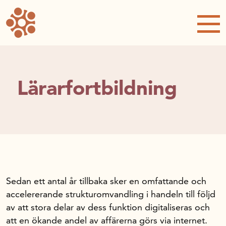
Forskning och utveckling
Kompetens och omställning
Kompetenslyft för handeln
Lärarfortbildning
Lärarfortbildning
Utbildningsprogram
Handelns digitala transformation
Omvärldsanalys i den digitala handeln
E-handel, fysisk handel eller både och
Agera lönsamt
Modigt ledarskap i handelns digitala
transformation
Sedan ett antal år tillbaka sker en omfattande och
Effektiva lager- och logistiklösningar
accelererande strukturomvandling i handeln till följd
Från tanke till köp
av att stora delar av dess funktion digitaliseras och
Kundservice och kundbemötande 2.0
att en ökande andel av affärerna görs via internet.
Träffa rätt i din digitala marknadsföring