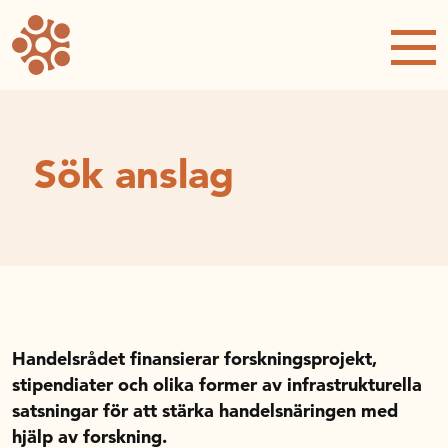
Forskning och utveckling
Forskningsprojekt
Studentuppsatser
Rapporter och publikationer
NRWC – Nordic Retail and Wholesale
Sök anslag
conference
Strategi och utveckling
Inspel till forsknings- och
innovationspropositionen
Initiativ för att stärka handeln – En
strategisk forskningsagenda
Handelsrådet finansierar forskningsprojekt,
Sök anslag
stipendiater och olika former av infrastrukturella
Forskningsprojekt
satsningar för att stärka handelsnäringen med
Postdoc-stöd
hjälp av forskning.