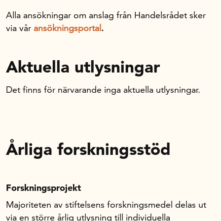
Handelns studentuppsatspris
Alla ansökningar om anslag från Handelsrådet sker
Infrastrukturellt stöd
via vår
ansökningsportal
.
Planeringsanslag
Unga forskare
Aktuella utlysningar
Varför bidrar Handelsrådet?
Forskningssatsningar
Det finns för närvarande inga aktuella utlysningar.
Kompetens och omställning
Årliga forskningsstöd
Handelns ekonomiska råd
Kalender
Forskningsprojekt
Majoriteten av stiftelsens forskningsmedel delas ut
Handelsrådet Play
via en större årlig utlysning till individuella