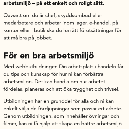
arbetsmiljö – på ett enkelt och roligt sätt.
Forskning och utveckling
Oavsett om du är chef, skyddsombud eller
medarbetare och arbetar inom lager, e-handel, på
Kompetens och omställning
kontor eller i butik ska du ha rätt förutsättningar för
att må bra på jobbet.
Handelns ekonomiska råd
För en bra arbetsmiljö
Kalender
Med webbutbildningen Din arbetsplats i handeln får
du tips och kunskap för hur ni kan förbättra
arbetsmiljön. Det kan handla om hur arbetet
Handelsrådet Play
fördelas, planeras och att öka trygghet och trivsel.
Utbildningen har en grunddel för alla och ni kan
Om oss
enkelt välja de fördjupningar som passar ert arbete.
Genom utbildningen, som innehåller övningar och
filmer, kan ni få hjälp att skapa en bättre arbetsmiljö
Handelsfakta.se