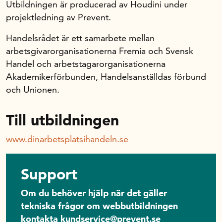
Utbildningen är producerad av Houdini under
projektledning av Prevent.
Handelsrådet är ett samarbete mellan
arbetsgivarorganisationerna Fremia och Svensk
Handel och arbetstagarorganisationerna
Akademikerförbunden, Handelsanställdas förbund
och Unionen.
Till utbildningen
www.dinarbetsplatsihandeln.se
Support
Om du behöver hjälp när det gäller
tekniska frågor om webbutbildningen
kontakta
kundservice@prevent.se