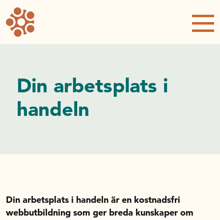
Checklistor
Systematiskt arbetsmiljöarbete
Sömnskola för handelsanställda
Förpackningsprovaren
Riktlinjer och rekommendationer
Utbildningar
Din arbetsplats i
Din arbetsplats i handeln
handeln
Brandsäker i handeln
Brandfarlig vara i handeln
Säker i butik
Säkerhet
Trygg och säker i handeln
Hälsoeffekter av rån
Din arbetsplats i handeln är en kostnadsfri
Om oss
webbutbildning som ger breda kunskaper om