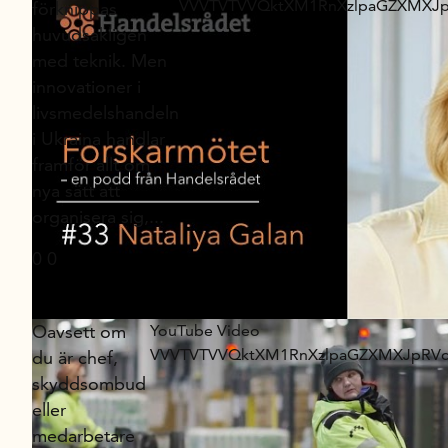
VVVTVTVVQktXM1RnXzlpaGZXMXJ
förknippas
huvudsakligen
med teknik. Men
innovationer i
livsmedelshandeln
i Ukraina handlar
framför allt om
nya sätt att
organisera sig,
...
0
0
Oavsett om
YouTube Video
VVVTVTVVQktXM1RnXzlpaGZXMXJpRV
du är chef,
skyddsombud
eller
medarbetare