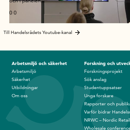
och i panelen
...
0
0
Till Handelsrådets Youtube-kanal
Arbetsmiljö och säkerhet
Forskning och utveck
Arbetsmiljö
Forskningsprojekt
Säkerhet
Sök anslag
Utbildningar
Studentuppsatser
Om oss
Unga forskare
Rapporter och publik
Varför bidrar Handels
NRWC – Nordic Retai
Wholesale conferenc