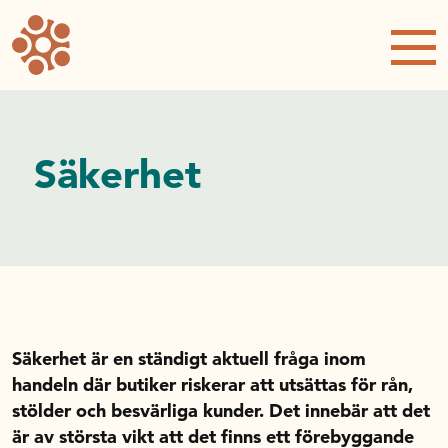
Checklistor
Systematiskt arbetsmiljöarbete
Sömnskola för handelsanställda
Förpackningsprovaren
Riktlinjer och rekommendationer
Utbildningar
Säkerhet
Din arbetsplats i handeln
Brandsäker i handeln
Brandfarlig vara i handeln
Säker i butik
Säkerhet
Trygg och säker i handeln
Säkerhet är en ständigt aktuell fråga inom
Hälsoeffekter av rån
handeln där butiker riskerar att utsättas för rån,
Om oss
stölder och besvärliga kunder. Det innebär att det
är av största vikt att det finns ett förebyggande