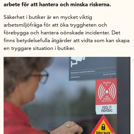
arbete för att hantera och minska riskerna.
Forskning och utveckling
Säkerhet i butiker är en mycket viktig
arbetsmiljöfråga för att öka tryggheten och
Kompetens och omställning
förebygga och hantera oönskade incidenter. Det
finns betydelsefulla åtgärder att vidta som kan skapa
Handelns ekonomiska råd
en tryggare situation i butiker.
Kalender
Handelsrådet Play
Om oss
Handelsfakta.se