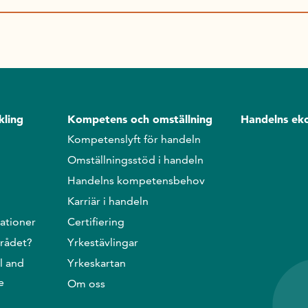
kling
Kompetens och omställning
Handelns ek
Kompetenslyft för handeln
Omställningsstöd i handeln
Handelns kompetensbehov
Karriär i handeln
ationer
Certifiering
srådet?
Yrkestävlingar
l and
Yrkeskartan
e
Om oss