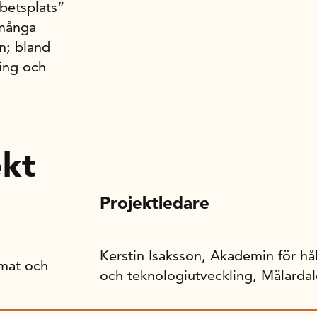
betsplats”
 många
ln; bland
ring och
ekt
Projektledare
Kerstin Isaksson, Akademin för hål
imat och
och teknologiutveckling, Mälarda