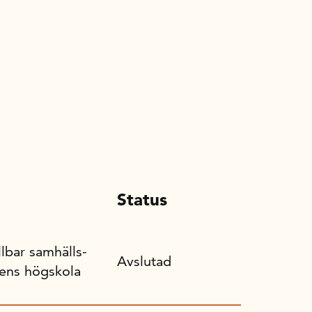
Status
lbar samhälls-
Avslutad
lens högskola