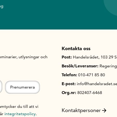
ng
Kontakta oss
minarier, utlysningar och
Post:
Handelsrådet, 103 29 
Besök/Leveranser:
Regering
Telefon:
010-471 85 80
E-post:
info@handelsradet.s
Org.nr:
802407-6468
ycker du till att vi
Kontaktpersoner
vår
integritetspolicy
.