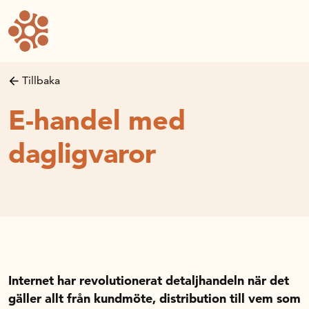
Forskning och utveckling
Forskningsprojekt
Studentuppsatser
Tillbaka
Rapporter och publikationer
E-handel med
NRWC – Nordic Retail and Wholesale conference
Strategi och utveckling
dagligvaror
Inspel till forsknings- och innovationspropositionen
Initiativ för att stärka handeln – En strategisk forsk
Sök anslag
Forskningsprojekt
Postdoc-stöd
Handelns studentuppsatspris
Internet har revolutionerat detaljhandeln när det
Infrastrukturellt stöd
gäller allt från kundmöte, distribution till vem som
Planeringsanslag