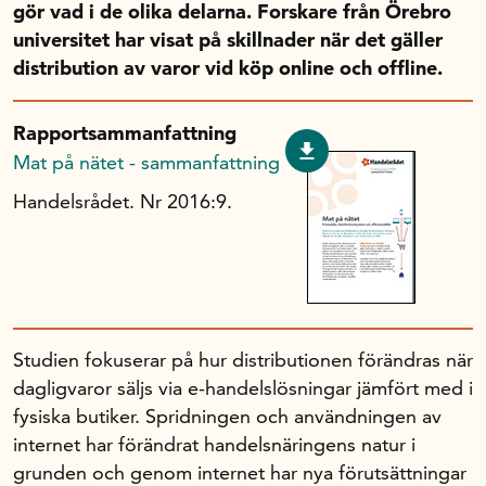
gör vad i de olika delarna. Forskare från Örebro
Unga forskare
universitet har visat på skillnader när det gäller
Varför bidrar Handelsrådet?
distribution av varor vid köp online och offline.
Forskningssatsningar
Rapportsammanfattning
Mat på nätet - sammanfattning
Kompetens och omställning
Handelsrådet. Nr 2016:9.
Handelns ekonomiska råd
Kalender
Studien fokuserar på hur distributionen förändras när
Handelsrådet Play
dagligvaror säljs via e-handelslösningar jämfört med i
fysiska butiker. Spridningen och användningen av
internet har förändrat handelsnäringens natur i
Om oss
grunden och genom internet har nya förutsättningar