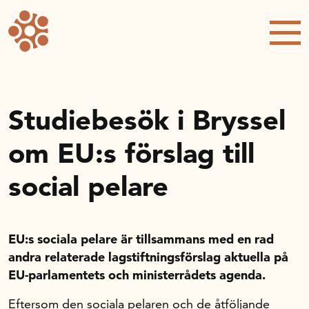
Forskning och utveckling
Kompetens och omställning
Handelns ekonomiska råd
Studiebesök i Bryssel
om EU:s förslag till
Kalender
social pelare
Handelsrådet Play
EU:s sociala pelare är tillsammans med en rad
Om oss
andra relaterade lagstiftningsförslag aktuella på
Lediga jobb
EU-parlamentets och ministerrådets agenda.
Nyhetsbrev
Eftersom den sociala pelaren och de åtföljande
Kontakta oss