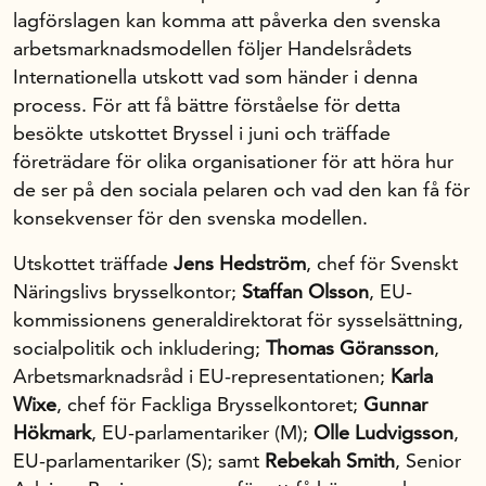
lagförslagen kan komma att påverka den svenska
Organisation
arbetsmarknadsmodellen följer Handelsrådets
Stiftelsen
Internationella utskott vad som händer i denna
Vår verksamhet
process. För att få bättre förståelse för detta
Press
besökte utskottet Bryssel i juni och träffade
företrädare för olika organisationer för att höra hur
Handelsfakta.se
de ser på den sociala pelaren och vad den kan få för
konsekvenser för den svenska modellen.
In English
Utskottet träffade
Jens Hedström
, chef för Svenskt
Näringslivs brysselkontor;
Staffan Olsson
, EU-
kommissionens generaldirektorat för sysselsättning,
socialpolitik och inkludering;
Thomas Göransson
,
Arbetsmarknadsråd i EU-representationen;
Karla
Wixe
, chef för Fackliga Brysselkontoret;
Gunnar
Hökmark
, EU-parlamentariker (M);
Olle Ludvigsson
,
EU-parlamentariker (S); samt
Rebekah Smith
, Senior