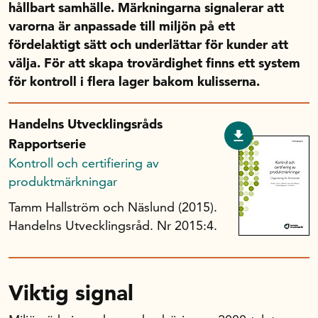
hållbart samhälle. Märkningarna signalerar att
Handelns studentuppsatspris
varorna är anpassade till miljön på ett
Infrastrukturellt stöd
fördelaktigt sätt och underlättar för kunder att
Planeringsanslag
välja. För att skapa trovärdighet finns ett system
Unga forskare
för kontroll i flera lager bakom kulisserna.
Varför bidrar Handelsrådet?
Forskningssatsningar
Handelns Utvecklingsråds
Rapportserie
Kompetens och omställning
Kontroll och certifiering av
produktmärkningar
Tamm Hallström och Näslund (2015).
Handelns ekonomiska råd
Handelns Utvecklingsråd. Nr 2015:4.
Kalender
Viktig signal
Handelsrådet Play