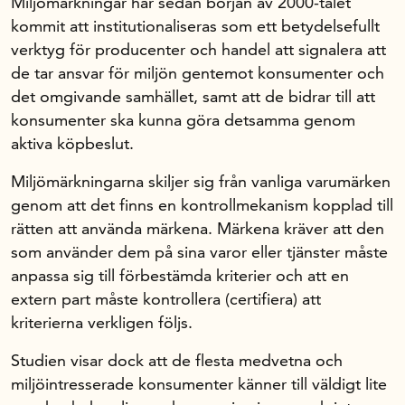
Miljömärkningar har sedan början av 2000-talet
kommit att institutionaliseras som ett betydelsefullt
verktyg för producenter och handel att signalera att
Om oss
de tar ansvar för miljön gentemot konsumenter och
det omgivande samhället, samt att de bidrar till att
Handelsfakta.se
konsumenter ska kunna göra detsamma genom
aktiva köpbeslut.
In English
Miljömärkningarna skiljer sig från vanliga varumärken
genom att det finns en kontrollmekanism kopplad till
rätten att använda märkena. Märkena kräver att den
som använder dem på sina varor eller tjänster måste
anpassa sig till förbestämda kriterier och att en
extern part måste kontrollera (certifiera) att
kriterierna verkligen följs.
Studien visar dock att de flesta medvetna och
miljöintresserade konsumenter känner till väldigt lite