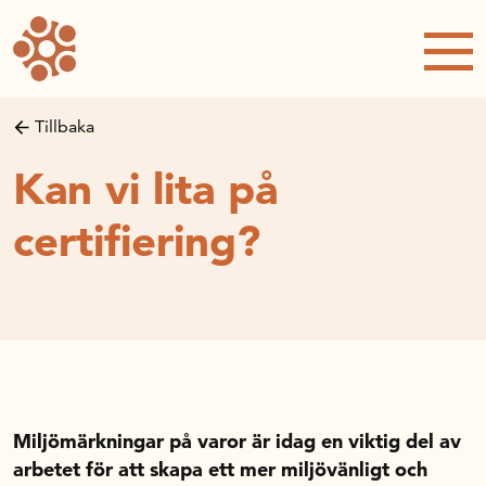
Forskning och utveckling
Forskningsprojekt
Studentuppsatser
Tillbaka
Rapporter och publikationer
Kan vi lita på
NRWC – Nordic Retail and Wholesale
conference
certifiering?
Strategi och utveckling
Inspel till forsknings- och
innovationspropositionen
Initiativ för att stärka handeln – En
strategisk forskningsagenda
Sök anslag
Miljömärkningar på varor är idag en viktig del av
Forskningsprojekt
arbetet för att skapa ett mer miljövänligt och
Postdoc-stöd