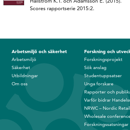
Hallström K.T. och Adamsson E. (2015).
Scores rapportserie 2015:2.
Arbetsmiljö och säkerhet
Forskning och utveck
Arbetsmiljö
Forskningsprojekt
Säkerhet
Sök anslag
Utbildningar
Studentuppsatser
Om oss
Unga forskare
Rapporter och publik
Varför bidrar Handels
NRWC – Nordic Retai
Wholesale conferenc
Forskningssatsningar