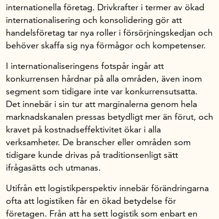
internationella företag. Drivkrafter i termer av ökad
internationalisering och konsolidering gör att
Om oss
handelsföretag tar nya roller i försörjningskedjan och
behöver skaffa sig nya förmågor och kompetenser.
Handelsfakta.se
I internationaliseringens fotspår ingår att
konkurrensen hårdnar på alla områden, även inom
segment som tidigare inte var konkurrensutsatta.
In English
Det innebär i sin tur att marginalerna genom hela
marknadskanalen pressas betydligt mer än förut, och
kravet på kostnadseffektivitet ökar i alla
verksamheter. De branscher eller områden som
tidigare kunde drivas på traditionsenligt sätt
ifrågasätts och utmanas.
Utifrån ett logistikperspektiv innebär förändringarna
ofta att logistiken får en ökad betydelse för
företagen. Från att ha sett logistik som enbart en