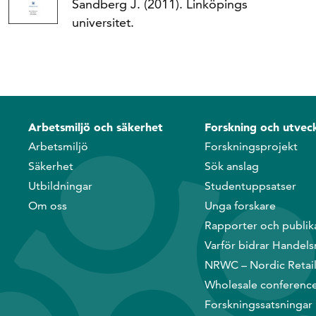
Sandberg J. (2011). Linköpings
universitet.
Arbetsmiljö och säkerhet
Forskning och utveck
Arbetsmiljö
Forskningsprojekt
Säkerhet
Sök anslag
Utbildningar
Studentuppsatser
Om oss
Unga forskare
Rapporter och publik
Varför bidrar Handels
NRWC – Nordic Retai
Wholesale conferenc
Forskningssatsningar