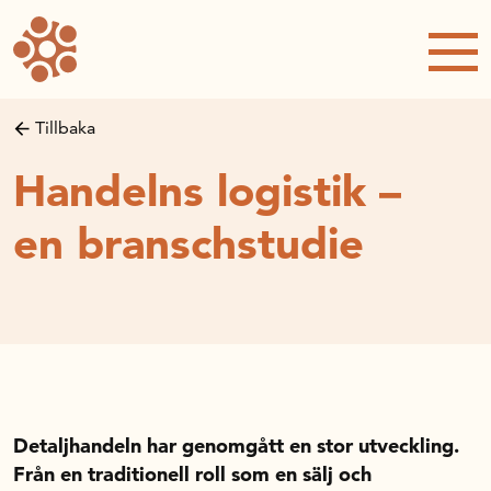
Forskning och utveckling
Forskningsprojekt
Studentuppsatser
Tillbaka
Rapporter och publikationer
Handelns logistik –
NRWC – Nordic Retail and Wholesale
conference
en branschstudie
Strategi och utveckling
Inspel till forsknings- och
innovationspropositionen
Initiativ för att stärka handeln – En
strategisk forskningsagenda
Sök anslag
Detaljhandeln har genomgått en stor utveckling.
Forskningsprojekt
Från en traditionell roll som en sälj och
Postdoc-stöd