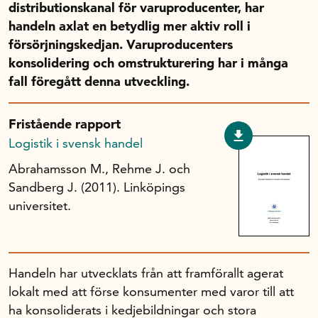
distributionskanal för varuproducenter, har
Handelns studentuppsatspris
handeln axlat en betydlig mer aktiv roll i
Infrastrukturellt stöd
försörjningskedjan. Varuproducenters
Planeringsanslag
konsolidering och omstrukturering har i många
Unga forskare
fall föregått denna utveckling.
Varför bidrar Handelsrådet?
Forskningssatsningar
Fristående rapport
Logistik i svensk handel
Kompetens och omställning
Abrahamsson M., Rehme J. och
Sandberg J. (2011). Linköpings
universitet.
Handelns ekonomiska råd
Kalender
Handeln har utvecklats från att framförallt agerat
lokalt med att förse konsumenter med varor till att
Handelsrådet Play
ha konsoliderats i kedjebildningar och stora