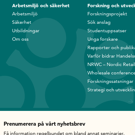
Arbetsmiljö och säkerhet
Forskning och utveck
Arbetsmiljö
Forskningsprojekt
Säkerhet
Sök anslag
Utbildningar
Studentuppsatser
Om oss
Unga forskare
Rapporter och publik
Varför bidrar Handels
NRWC – Nordic Retai
Wholesale conferenc
Forskningssatsningar
Strategi och utveckli
Prenumerera på vårt nyhetsbrev
Få information regelbundet om bland annat seminarier,