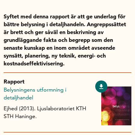
Handelns studentuppsatspris
Infrastrukturellt stöd
Syftet med denna rapport är att ge underlag för
Planeringsanslag
bättre belysning i detaljhandeln. Angreppssättet
Unga forskare
är brett och ger såväl en beskrivning av
grundläggande fakta och begrepp som den
Varför bidrar Handelsrådet?
senaste kunskap en inom området avseende
Forskningssatsningar
synsätt, planering, ny teknik, energi- och
kostnadseffektivisering.
Kompetens och omställning
Rapport
Belysningens utformning i
Handelns ekonomiska råd
detaljhandel
Ejhed (2013). Ljuslaboratoriet KTH
Kalender
STH Haninge.
Handelsrådet Play