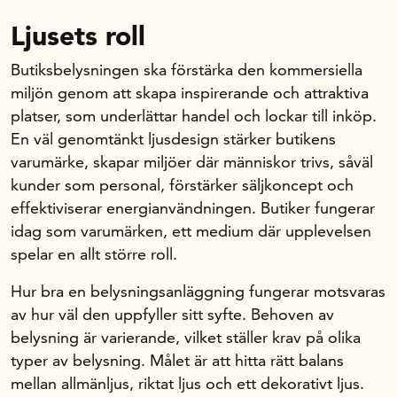
Ljusets roll
Om oss
Butiksbelysningen ska förstärka den kommersiella
miljön genom att skapa inspirerande och attraktiva
Handelsfakta.se
platser, som underlättar handel och lockar till inköp.
En väl genomtänkt ljusdesign stärker butikens
varumärke, skapar miljöer där människor trivs, såväl
In English
kunder som personal, förstärker säljkoncept och
effektiviserar energianvändningen. Butiker fungerar
idag som varumärken, ett medium där upplevelsen
spelar en allt större roll.
Hur bra en belysningsanläggning fungerar motsvaras
av hur väl den uppfyller sitt syfte. Behoven av
belysning är varierande, vilket ställer krav på olika
typer av belysning. Målet är att hitta rätt balans
mellan allmänljus, riktat ljus och ett dekorativt ljus.