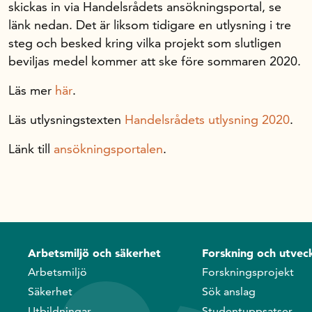
skickas in via Handelsrådets ansökningsportal, se
länk nedan. Det är liksom tidigare en utlysning i tre
steg och besked kring vilka projekt som slutligen
beviljas medel kommer att ske före sommaren 2020.
Läs mer
här
.
Läs utlysningstexten
Handelsrådets utlysning 2020
.
Länk till
ansökningsportalen
.
Arbetsmiljö och säkerhet
Forskning och utveck
Arbetsmiljö
Forskningsprojekt
Säkerhet
Sök anslag
Utbildningar
Studentuppsatser