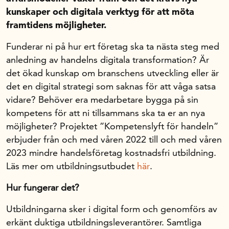
kunskaper och digitala verktyg för att möta
framtidens möjligheter.
In English
Funderar ni på hur ert företag ska ta nästa steg med
anledning av handelns digitala transformation? Är
det ökad kunskap om branschens utveckling eller är
det en digital strategi som saknas för att våga satsa
vidare? Behöver era medarbetare bygga på sin
kompetens för att ni tillsammans ska ta er an nya
möjligheter? Projektet ”Kompetenslyft för handeln”
erbjuder från och med våren 2022 till och med våren
2023 mindre handelsföretag kostnadsfri utbildning.
Läs mer om utbildningsutbudet
här
.
Hur fungerar det?
Utbildningarna sker i digital form och genomförs av
erkänt duktiga utbildningsleverantörer. Samtliga