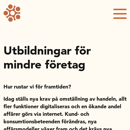
Forskning och utveckling
Kompetens och omställning
Handelns ekonomiska råd
Utbildningar för
mindre företag
Kalender
Handelsrådet Play
Hur rustar vi för framtiden?
Idag ställs nya krav på omställning av handeln, allt
Om oss
fler funktioner digitaliseras och en ökande andel
affärer görs via internet. Kund- och
konsumtionsbeteenden förändras, nya
Handelsfakta.se
affärsmodeller växer fram och det krävs nya