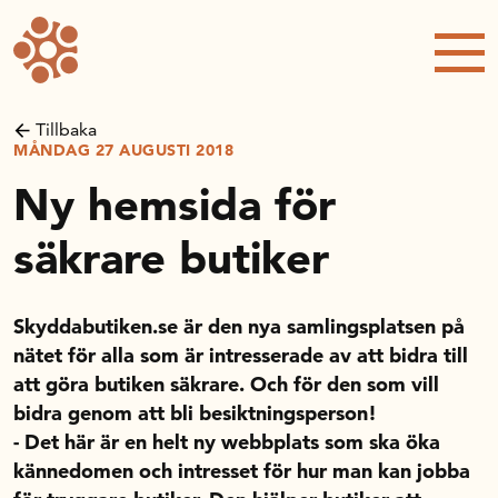
Forskning och utveckling
Kompetens och omställning
Tillbaka
MÅNDAG 27 AUGUSTI 2018
Handelns ekonomiska råd
Ny hemsida för
Kalender
säkrare butiker
Handelsrådet Play
Skyddabutiken.se är den nya samlingsplatsen på
nätet för alla som är intresserade av att bidra till
att göra butiken säkrare. Och för den som vill
Om oss
bidra genom att bli besiktningsperson!
- Det här är en helt ny webbplats som ska öka
kännedomen och intresset för hur man kan jobba
Handelsfakta.se