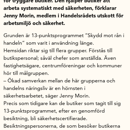
för tryggare butiker. Den hjälper butiker att
arbeta systematiskt med säkerheten, förklarar
In English
Jenny Morin, medlem i Handelsrådets utskott för
arbetsmiljö och säkerhet.
Grunden är 13-punktsprogrammet ”Skydd mot rån i
handeln” som varit i användning länge.
Hemsidan riktar sig till flera grupper. Förstås till
butikspersonal; såväl chefer som anställda. Även
fastighetsägare, centrumföreningar och kommuner
hör till målgruppen.
– Ökad samverkan mellan de här grupperna och
handelns näringsliv är en hörnsten i
säkerhetsarbetet, säger Jenny Morin.
Precis som tidigare kan de butiker som tagit till sig
13-punktsprogrammet, efter en genomförd
besiktning, bli säkerhetscertifierade.
Besiktningspersonerna, de som besöker butikerna