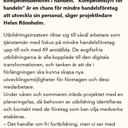
kompetensbehovet i handeln. ”Kompetenslyft för
handeln” är en chans för mindre handelsföretag
In English
att utveckla sin personal, säger projektledare
Helen Rönnholm.
Utbildningsinsatsen riktar sig till såväl arbetare som
tjänstemän med fokus på mindre handelsföretag
upp till och med 49 anställda. De avgiftsfria
utbildningarna är alla kopplade till den digitala
transformationen, och tanken är att de i
förlängningen ska kunna skapa nya
utvecklingsmöjligheter för företagen och dess
medarbetare.
Under våren och sommaren inleds projektet med en
planeringsfas, då behoven av utbildning identifieras
och kontakt med de företag som kan vilja medverka
etableras.
– Det handlar om fri fortbildning, men vi ser med