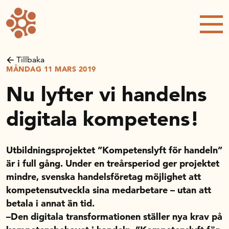
Forskning och utveckling
Kompetens och omställning
Tillbaka
MÅNDAG 11 MARS 2019
Handelns ekonomiska råd
Nu lyfter vi handelns
Kalender
digitala kompetens!
Handelsrådet Play
Utbildningsprojektet ”Kompetenslyft för handeln”
är i full gång. Under en treårsperiod ger projektet
mindre, svenska handelsföretag möjlighet att
Om oss
kompetensutveckla sina medarbetare – utan att
betala i annat än tid.
–Den digitala transformationen ställer nya krav på
Handelsfakta.se