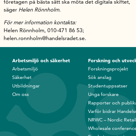
företagen på bästa sätt ska möta det digitala skiftet,
säger
Helen Rönnholm
.
För mer information kontakta:
Helen Rönnholm, 010-471 86 53;
helen.ronnholm@handelsradet.se.
Arbetsmiljö och säkerhet
Forskning och utveck
Arbetsmiljö
Forskningsprojekt
Säkerhet
Sök anslag
Utbildningar
Studentuppsatser
Om oss
Unga forskare
Rapporter och publik
Varför bidrar Handels
NRWC – Nordic Retai
Wholesale conferenc