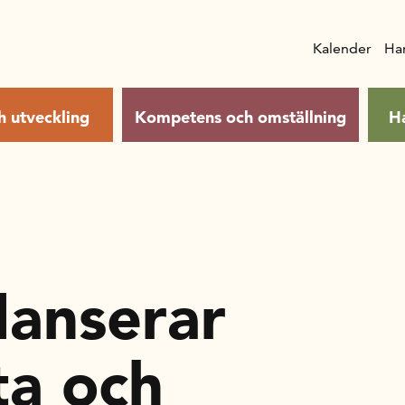
Kalender
Ha
h utveckling
Kompetens och omställning
H
lanserar
ta och