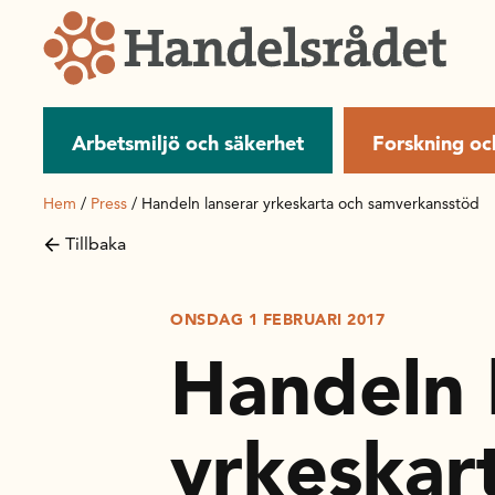
Arbetsmiljö och säkerhet
Forskning oc
Hem
/
Press
/
Handeln lanserar yrkeskarta och samverkansstöd
Tillbaka
ONSDAG 1 FEBRUARI 2017
Handeln 
yrkeskar