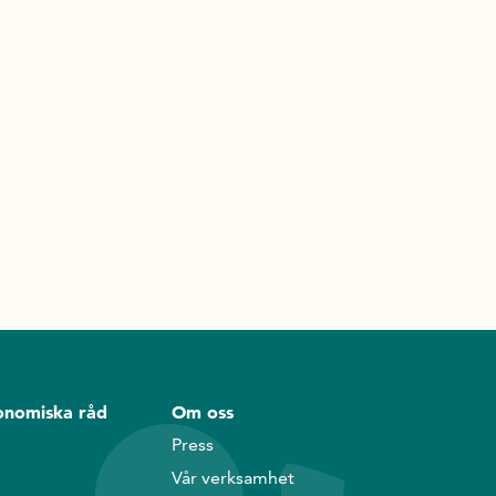
onomiska råd
Om oss
Press
Vår verksamhet