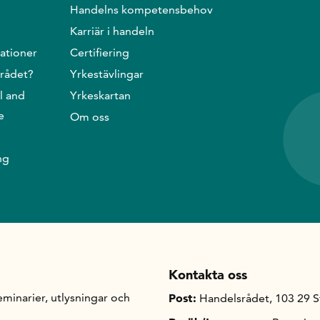
Handelns kompetensbehov
Karriär i handeln
ationer
Certifiering
srådet?
Yrkestävlingar
l and
Yrkeskartan
e
Om oss
ng
Kontakta oss
minarier, utlysningar och
Post:
Handelsrådet, 103 29 