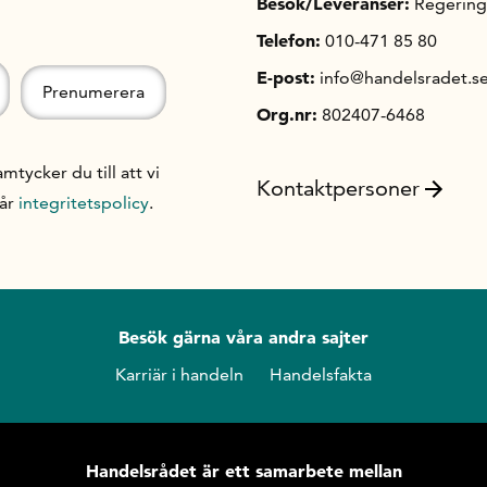
Besök/Leveranser:
Regering
Telefon:
010-471 85 80
E-post:
info@handelsradet.s
Org.nr:
802407-6468
ycker du till att vi
Kontaktpersoner
vår
integritetspolicy
.
Besök gärna våra andra sajter
Karriär i handeln
Handelsfakta
Handelsrådet är ett samarbete mellan