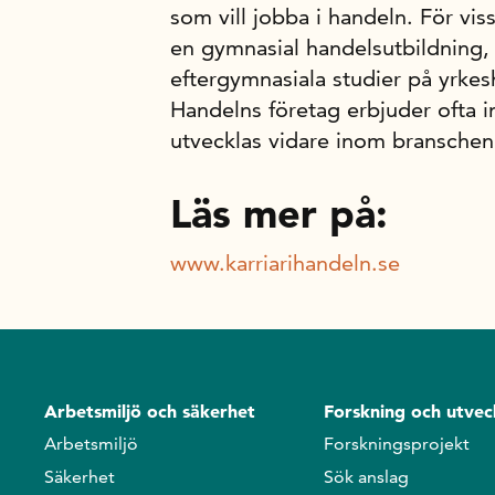
som vill jobba i handeln. För vi
en gymnasial handelsutbildning,
eftergymnasiala studier på yrkes
Handelns företag erbjuder ofta i
utvecklas vidare inom branschen
Läs mer på:
www.karriarihandeln.se
Arbetsmiljö och säkerhet
Forskning och utvec
Arbetsmiljö
Forskningsprojekt
Säkerhet
Sök anslag