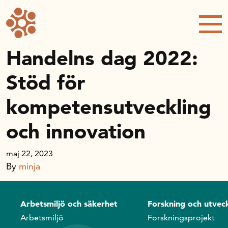
Forskning och utveckling
Kompetens och omställning
Handelns dag 2022:
Stöd för
Handelns ekonomiska råd
kompetensutveckling
Kalender
och innovation
Handelsrådet Play
maj 22, 2023
By
minja
Om oss
Arbetsmiljö och säkerhet
Forskning och utveck
Handelsfakta.se
Arbetsmiljö
Forskningsprojekt