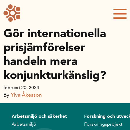
Forskning och utveckling
Kompetens och omställning
Gör internationella
prisjämförelser
Handelns ekonomiska råd
handeln mera
Kalender
konjunkturkänslig?
Handelsrådet Play
februari 20, 2024
By
Ylva Åkesson
Om oss
Arbetsmiljö och säkerhet
Forskning och utveck
Handelsfakta.se
Arbetsmiljö
Forskningsprojekt