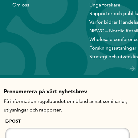
Handelns studentuppsatspris
Om oss
Unga forskare
Infrastrukturellt stöd
Rapporter och publik
Planeringsanslag
Varför bidrar Handels
Unga forskare
NRWC – Nordic Retai
Wholesale conferenc
Varför bidrar Handelsrådet?
Forskningssatsningar
Forskningssatsningar
Strategi och utveckli
Kompetens och omställning
Prenumerera på vårt nyhetsbrev
Handelns ekonomiska råd
Få information regelbundet om bland annat seminarier,
utlysningar och rapporter.
Kalender
E-POST
Handelsrådet Play