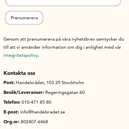
Om oss
Handelsfakta.se
Genom att prenumerera på våra nyhetsbrev samtycker du
till att vi använder information om dig i enlighet med vår
integritetspolicy
.
In English
Kontakta oss
Post:
Handelsrådet, 103 29 Stockholm
Besök/Leveranser:
Regeringsgatan 60
Telefon:
010-471 85 80
E-post:
info@handelsradet.se
Org.nr:
802407-6468