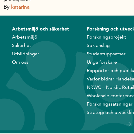
Handelns studentuppsatspris
By
katarina
Infrastrukturellt stöd
Planeringsanslag
Arbetsmiljö och säkerhet
Forskning och utveck
Unga forskare
Arbetsmiljö
Forskningsprojekt
Varför bidrar Handelsrådet?
Säkerhet
Sök anslag
Forskningssatsningar
Utbildningar
Studentuppsatser
Om oss
Unga forskare
Kompetens och omställning
Rapporter och publik
Varför bidrar Handels
NRWC – Nordic Retai
Handelns ekonomiska råd
Wholesale conferenc
Forskningssatsningar
Kalender
Strategi och utveckli
Handelsrådet Play