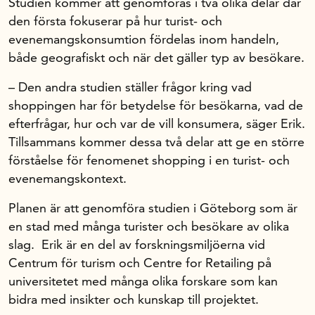
Studien kommer att genomföras i två olika delar där
den första fokuserar på hur turist- och
Om oss
evenemangskonsumtion fördelas inom handeln,
både geografiskt och när det gäller typ av besökare.
– Den andra studien ställer frågor kring vad
Handelsfakta.se
shoppingen har för betydelse för besökarna, vad de
efterfrågar, hur och var de vill konsumera, säger Erik.
In English
Tillsammans kommer dessa två delar att ge en större
förståelse för fenomenet shopping i en turist- och
evenemangskontext.
Planen är att genomföra studien i Göteborg som är
en stad med många turister och besökare av olika
slag. Erik är en del av forskningsmiljöerna vid
Centrum för turism och Centre for Retailing på
universitetet med många olika forskare som kan
bidra med insikter och kunskap till projektet.