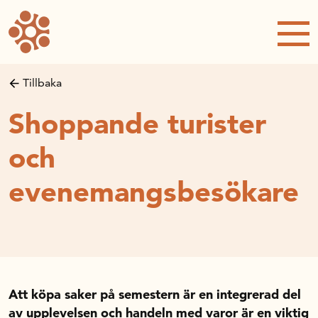
Forskning och utveckling
Forskningsprojekt
Studentuppsatser
Tillbaka
Rapporter och publikationer
Shoppande turister
NRWC – Nordic Retail and Wholesale
conference
och
Strategi och utveckling
evenemangsbesökare
Inspel till forsknings- och
innovationspropositionen
Initiativ för att stärka handeln – En
strategisk forskningsagenda
Sök anslag
Forskningsprojekt
Att köpa saker på semestern är en integrerad del
Postdoc-stöd
av upplevelsen och handeln med varor är en viktig