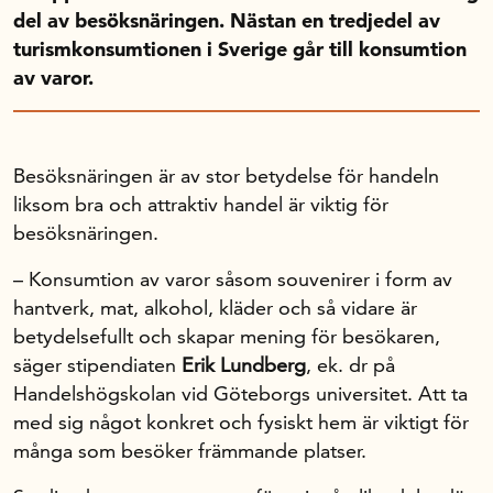
Handelns studentuppsatspris
del av besöksnäringen. Nästan en tredjedel av
Infrastrukturellt stöd
turismkonsumtionen i Sverige går till konsumtion
Planeringsanslag
av varor.
Unga forskare
Varför bidrar Handelsrådet?
Besöksnäringen är av stor betydelse för handeln
Forskningssatsningar
liksom bra och attraktiv handel är viktig för
besöksnäringen.
Kompetens och omställning
– Konsumtion av varor såsom souvenirer i form av
hantverk, mat, alkohol, kläder och så vidare är
Handelns ekonomiska råd
betydelsefullt och skapar mening för besökaren,
säger stipendiaten
Erik Lundberg
, ek. dr på
Handelshögskolan vid Göteborgs universitet. Att ta
Kalender
med sig något konkret och fysiskt hem är viktigt för
många som besöker främmande platser.
Handelsrådet Play