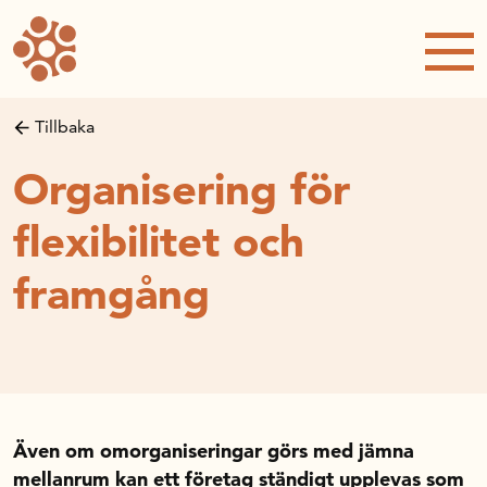
Forskning och utveckling
Forskningsprojekt
Studentuppsatser
Tillbaka
Rapporter och publikationer
Organisering för
NRWC – Nordic Retail and Wholesale
conference
flexibilitet och
Strategi och utveckling
framgång
Inspel till forsknings- och
innovationspropositionen
Initiativ för att stärka handeln – En
strategisk forskningsagenda
Sök anslag
Forskningsprojekt
Även om omorganiseringar görs med jämna
Postdoc-stöd
mellanrum kan ett företag ständigt upplevas som