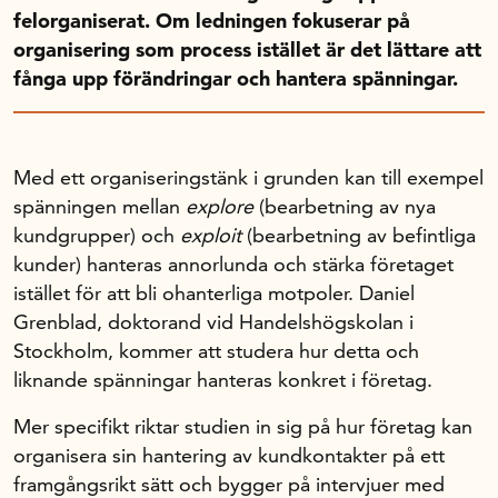
Handelns studentuppsatspris
felorganiserat. Om ledningen fokuserar på
Infrastrukturellt stöd
organisering som process istället är det lättare att
Planeringsanslag
fånga upp förändringar och hantera spänningar.
Unga forskare
Varför bidrar Handelsrådet?
Med ett organiseringstänk i grunden kan till exempel
Forskningssatsningar
spänningen mellan
explore
(bearbetning av nya
kundgrupper) och
exploit
(bearbetning av befintliga
Kompetens och omställning
kunder) hanteras annorlunda och stärka företaget
istället för att bli ohanterliga motpoler. Daniel
Grenblad, doktorand vid Handelshögskolan i
Handelns ekonomiska råd
Stockholm, kommer att studera hur detta och
liknande spänningar hanteras konkret i företag.
Kalender
Mer specifikt riktar studien in sig på hur företag kan
organisera sin hantering av kundkontakter på ett
Handelsrådet Play
framgångsrikt sätt och bygger på intervjuer med