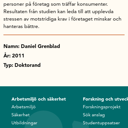
personer på företag som träffar konsumenter.
Resultaten från studien kan leda till att upplevda
Om oss
stressen av motstridiga krav i företaget minskar och
hanteras bättre.
Handelsfakta.se
Namn: Daniel Grenblad
År: 2011
In English
Typ: Doktorand
Arbetsmiljö och säkerhet
Forskning och utveck
Arbetsmiljö
Forskningsprojekt
Säkerhet
Sök anslag
Utbildningar
Studentuppsatser