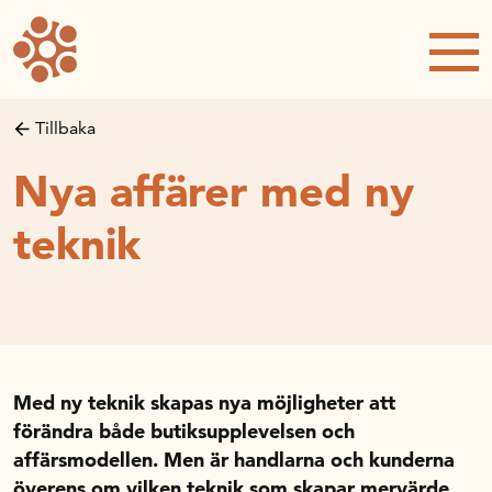
Forskning och utveckling
Forskningsprojekt
Studentuppsatser
Tillbaka
Rapporter och publikationer
Nya affärer med ny
NRWC – Nordic Retail and Wholesale
conference
teknik
Strategi och utveckling
Inspel till forsknings- och
innovationspropositionen
Initiativ för att stärka handeln – En
strategisk forskningsagenda
Med ny teknik skapas nya möjligheter att
Sök anslag
förändra både butiksupplevelsen och
Forskningsprojekt
affärsmodellen. Men är handlarna och kunderna
Postdoc-stöd
överens om vilken teknik som skapar mervärde,