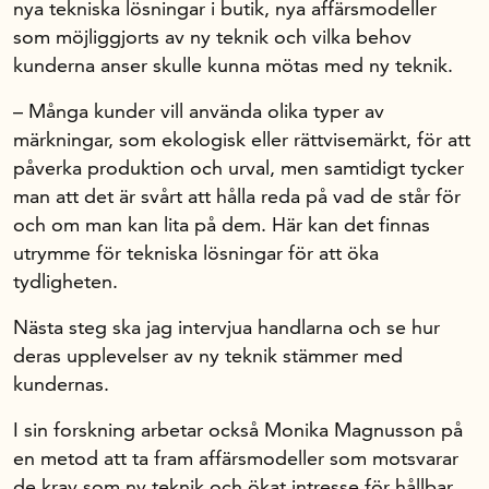
nya tekniska lösningar i butik, nya affärsmodeller
som möjliggjorts av ny teknik och vilka behov
Om oss
kunderna anser skulle kunna mötas med ny teknik.
– Många kunder vill använda olika typer av
Handelsfakta.se
märkningar, som ekologisk eller rättvisemärkt, för att
påverka produktion och urval, men samtidigt tycker
man att det är svårt att hålla reda på vad de står för
In English
och om man kan lita på dem. Här kan det finnas
utrymme för tekniska lösningar för att öka
tydligheten.
Nästa steg ska jag intervjua handlarna och se hur
deras upplevelser av ny teknik stämmer med
kundernas.
I sin forskning arbetar också Monika Magnusson på
en metod att ta fram affärsmodeller som motsvarar
de krav som ny teknik och ökat intresse för hållbar