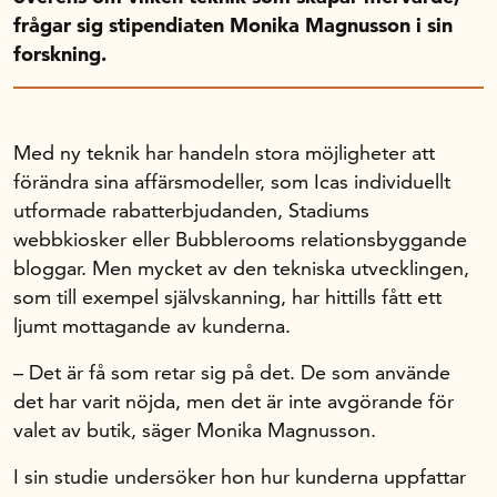
Handelns studentuppsatspris
frågar sig stipendiaten Monika Magnusson i sin
Infrastrukturellt stöd
forskning.
Planeringsanslag
Unga forskare
Varför bidrar Handelsrådet?
Med ny teknik har handeln stora möjligheter att
förändra sina affärsmodeller, som Icas individuellt
Forskningssatsningar
utformade rabatterbjudanden, Stadiums
webbkiosker eller Bubblerooms relationsbyggande
Kompetens och omställning
bloggar. Men mycket av den tekniska utvecklingen,
som till exempel självskanning, har hittills fått ett
ljumt mottagande av kunderna.
Handelns ekonomiska råd
– Det är få som retar sig på det. De som använde
det har varit nöjda, men det är inte avgörande för
Kalender
valet av butik, säger Monika Magnusson.
I sin studie undersöker hon hur kunderna uppfattar
Handelsrådet Play