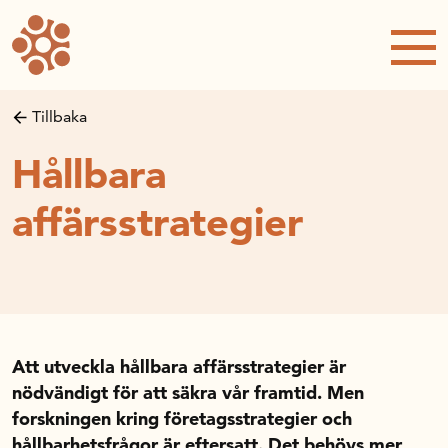
Forskning och utveckling
Forskningsprojekt
Studentuppsatser
Tillbaka
Rapporter och publikationer
Hållbara
NRWC – Nordic Retail and Wholesale
conference
affärsstrategier
Strategi och utveckling
Inspel till forsknings- och
innovationspropositionen
Initiativ för att stärka handeln – En
strategisk forskningsagenda
Att utveckla hållbara affärsstrategier är
Sök anslag
nödvändigt för att säkra vår framtid. Men
Forskningsprojekt
forskningen kring företagsstrategier och
Postdoc-stöd
hållbarhetsfrågor är eftersatt. Det behövs mer