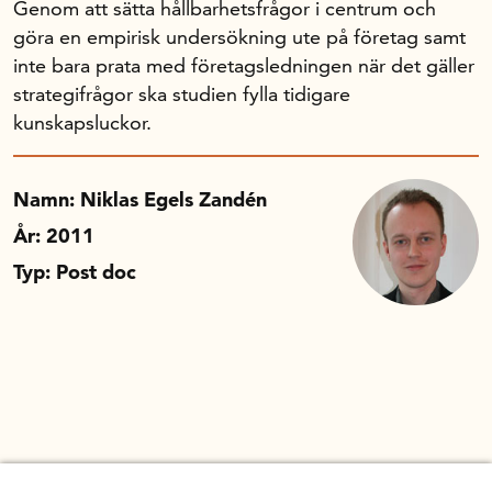
Genom att sätta hållbarhetsfrågor i centrum och
göra en empirisk undersökning ute på företag samt
Om oss
inte bara prata med företagsledningen när det gäller
strategifrågor ska studien fylla tidigare
kunskapsluckor.
Handelsfakta.se
Namn: Niklas Egels Zandén
In English
År: 2011
Typ: Post doc