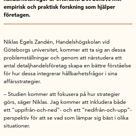
Handelns studentuppsatspris
empirisk och praktisk forskning som hjälper
Infrastrukturellt stöd
företagen.
Planeringsanslag
Unga forskare
Varför bidrar Handelsrådet?
Niklas Egels Zandén, Handelshögskolan vid
Göteborgs universitet, kommer att ta sig an dessa
Forskningssatsningar
problemställningar och genom att närstudera ett
antal detaljhandelsföretag skapa en bättre förståelse
Kompetens och omställning
för hur dessa integrerar hållbarhetsfrågor i sina
affärsstrategier.
Handelns ekonomiska råd
– Studien kommer att fokusera på hur strategier
görs, säger Niklas. Jag kommer att inkludera både
ett ”uppifrån-och-ned”- och ett ”nedifrån-och-upp”-
Kalender
perspektiv för att se vad som lämpar sig bäst i olika
situationer.
Handelsrådet Play