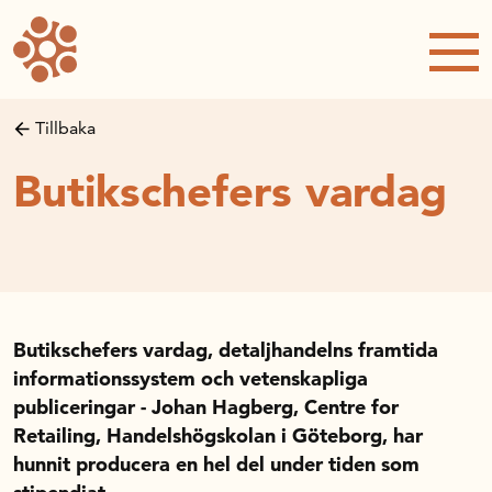
Forskning och utveckling
Forskningsprojekt
Studentuppsatser
Tillbaka
Rapporter och publikationer
Butikschefers vardag
NRWC – Nordic Retail and Wholesale
conference
Strategi och utveckling
Inspel till forsknings- och
innovationspropositionen
Initiativ för att stärka handeln – En
Butikschefers vardag, detaljhandelns framtida
strategisk forskningsagenda
informationssystem och vetenskapliga
publiceringar - Johan Hagberg, Centre for
Sök anslag
Retailing, Handelshögskolan i Göteborg, har
Forskningsprojekt
hunnit producera en hel del under tiden som
Postdoc-stöd