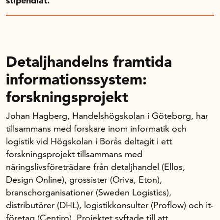
stipendiat.
Handelns studentuppsatspris
Infrastrukturellt stöd
Planeringsanslag
Unga forskare
Detaljhandelns framtida
Varför bidrar Handelsrådet?
informationssystem:
Forskningssatsningar
forskningsprojekt
Kompetens och omställning
Johan Hagberg, Handelshögskolan i Göteborg, har
tillsammans med forskare inom informatik och
logistik vid Högskolan i Borås deltagit i ett
Handelns ekonomiska råd
forskningsprojekt tillsammans med
näringslivsföreträdare från detaljhandel (Ellos,
Kalender
Design Online), grossister (Oriva, Eton),
branschorganisationer (Sweden Logistics),
distributörer (DHL), logistikkonsulter (Proflow) och it‐
Handelsrådet Play
företag (Centiro). Projektet syftade till att