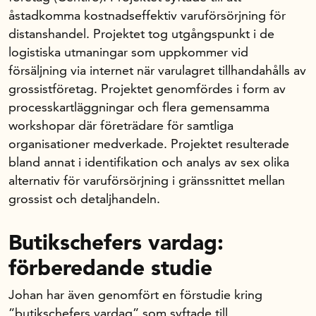
åstadkomma kostnadseffektiv varuförsörjning för
distanshandel. Projektet tog utgångspunkt i de
Om oss
logistiska utmaningar som uppkommer vid
försäljning via internet när varulagret tillhandahålls av
Handelsfakta.se
grossistföretag. Projektet genomfördes i form av
processkartläggningar och flera gemensamma
workshopar där företrädare för samtliga
In English
organisationer medverkade. Projektet resulterade
bland annat i identifikation och analys av sex olika
alternativ för varuförsörjning i gränssnittet mellan
grossist och detaljhandeln.
Butikschefers vardag:
förberedande studie
Johan har även genomfört en förstudie kring
”butikschefers vardag” som syftade till