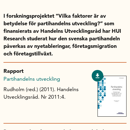
Handelns studentuppsatspris
Infrastrukturellt stöd
I forskningsprojektet ”Vilka faktorer är av
Planeringsanslag
betydelse för partihandelns utveckling?” som
Unga forskare
finansierats av Handelns Utvecklingsråd har HUI
Research studerat hur den svenska partihandeln
Varför bidrar Handelsrådet?
påverkas av nyetableringar, företagsmigration
Forskningssatsningar
och företagstillväxt.
Kompetens och omställning
Rapport
Partihandelns utveckling
Handelns ekonomiska råd
Rudholm (red.) (2011). Handelns
Utvecklingsråd. Nr 2011:4.
Kalender
Handelsrådet Play