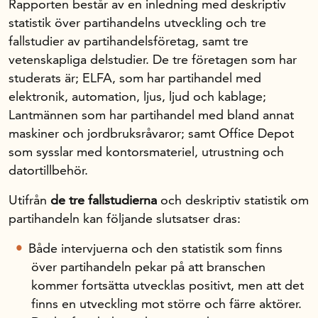
Rapporten består av en inledning med deskriptiv
statistik över partihandelns utveck­ling och tre
Om oss
fallstudier av partihandelsföretag, samt tre
vetenskapliga delstudier. De tre före­tagen som har
studerats är; ELFA, som har partihandel med
Handelsfakta.se
elektronik, auto­mation, ljus, ljud och kablage;
Lantmännen som har partihandel med bland annat
maskiner och jordbruksråvaror; samt Office Depot
In English
som sysslar med kontorsmateriel, utrustning och
datortillbehör.
Utifrån
de tre fallstudierna
och deskriptiv statistik om
partihandeln kan följande slutsatser dras:
Både intervjuerna och den statistik som finns
över partihandeln pekar på att bran­schen
kommer fortsätta utvecklas positivt, men att det
finns en utveckling mot större och färre aktörer.