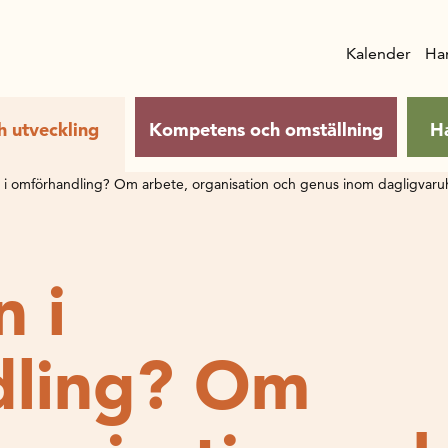
Kalender
Ha
h utveckling
Kompetens och omställning
H
 i omförhandling? Om arbete, organisation och genus inom dagligvar
 i
dling? Om