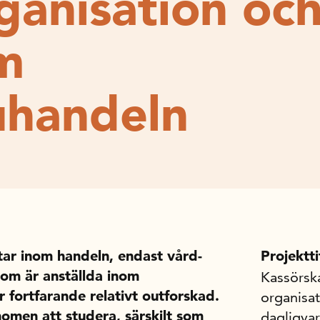
ganisation oc
m
uhandeln
tar inom handeln, endast vård-
Projektti
som är anställda inom
Kassörsk
r fortfarande relativt outforskad.
organisa
omen att studera, särskilt som
dagligva