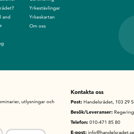
srådet?
Yrkestävlingar
l and
Yrkeskartan
e
Om oss
ng
Kontakta oss
minarier, utlysningar och
Post:
Handelsrådet, 103 29 
Besök/Leveranser:
Regering
Telefon:
010-471 85 80
E-post:
info@handelsradet.s