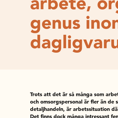
arbete, or
genus ino
dagligvar
Trots att det är så många som arbe
och omsorgspersonal är fler än de 
detaljhandeln, är arbetssituation dä
Det finns dock många intressant fen