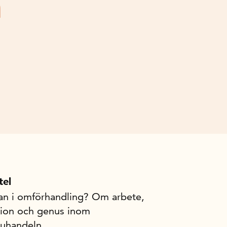
h
tel
an i omförhandling? Om arbete,
tion och genus inom
ruhandeln