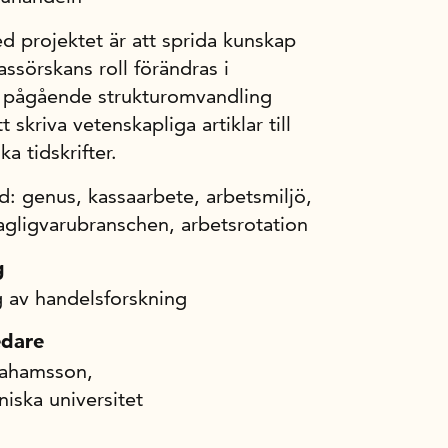
d projektet är att sprida kunskap
ssörskans roll förändras i
 pågående strukturomvandling
 skriva vetenskapliga artiklar till
a tidskrifter.
: genus, kassaarbete, arbetsmiljö,
agligvarubranschen, arbetsrotation
g
g av handelsforskning
edare
rahamsson,
niska universitet