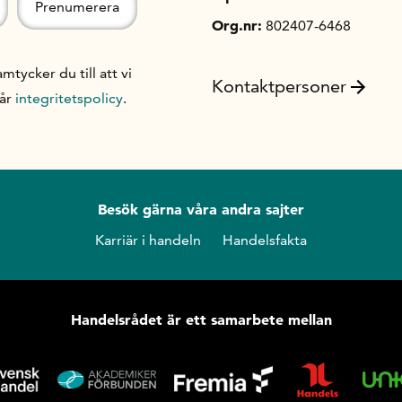
Org.nr:
802407-6468
ycker du till att vi
Kontaktpersoner
vår
integritetspolicy
.
Besök gärna våra andra sajter
Karriär i handeln
Handelsfakta
Handelsrådet är ett samarbete mellan