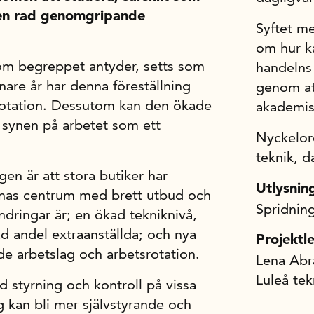
en rad genomgripande
Syftet me
om hur ka
 som begreppet antyder, setts som
handelns
nare år har denna föreställning
genom att
otation. Dessutom kan den ökade
akademisk
 synen på arbetet som ett
Nyckelord
teknik, d
en är att stora butiker har
Utlysnin
lenas centrum med brett utbud och
Spridnin
ndringar är; en ökad tekniknivå,
d andel extraanställda; och nya
Projektl
de arbetslag och arbetsrotation.
Lena Ab
Luleå tek
ad styrning och kontroll på vissa
g kan bli mer självstyrande och