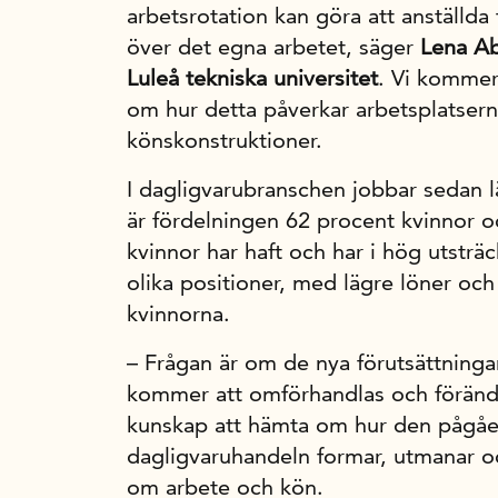
arbetsrotation kan göra att anställda 
över det egna arbetet, säger
Lena A
Luleå tekniska universitet
. Vi kommer
om hur detta påverkar arbetsplatser
könskonstruktioner.
I dagligvarubranschen jobbar sedan 
är fördelningen 62 procent kvinnor
kvinnor har haft och har i hög utsträ
olika positioner, med lägre löner och
kvinnorna.
– Frågan är om de nya förutsättningar
kommer att omförhandlas och förändra
kunskap att hämta om hur den pågå
dagligvaruhandeln formar, utmanar oc
om arbete och kön.