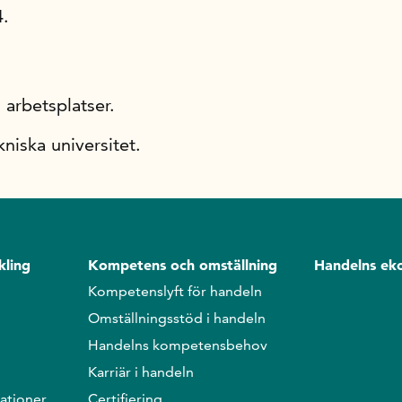
4.
arbetsplatser.
niska universitet.
kling
Kompetens och omställning
Handelns ek
Kompetenslyft för handeln
Omställningsstöd i handeln
Handelns kompetensbehov
Karriär i handeln
ationer
Certifiering