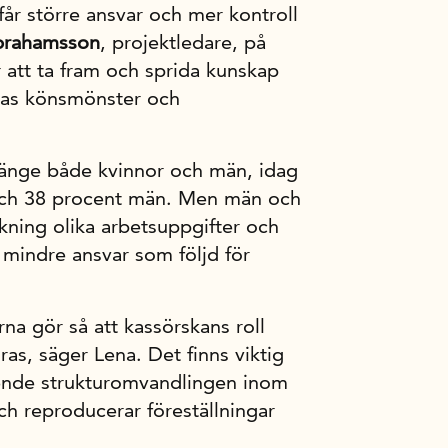
får större ansvar och mer kontroll
brahamsson
, projektledare, på
 att ta fram och sprida kunskap
nas könsmönster och
länge både kvinnor och män, idag
 och 38 procent män. Men män och
ckning olika arbetsuppgifter och
 mindre ansvar som följd för
na gör så att kassörskans roll
s, säger Lena. Det finns viktig
ende strukturomvandlingen inom
h reproducerar föreställningar