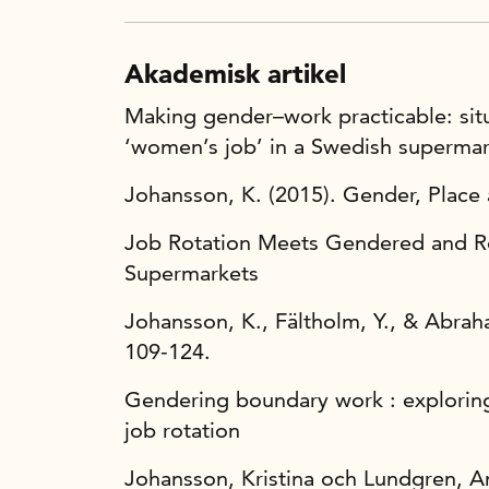
Akademisk artikel
Making gender–work practicable: situ
‘women’s job’ in a Swedish supermark
Johansson, K. (2015). Gender, Place 
Job Rotation Meets Gendered and R
Supermarkets
Johansson, K., Fältholm, Y., & Abrah
109-124.
Gendering boundary work : explorin
job rotation
Johansson, Kristina och Lundgren, An