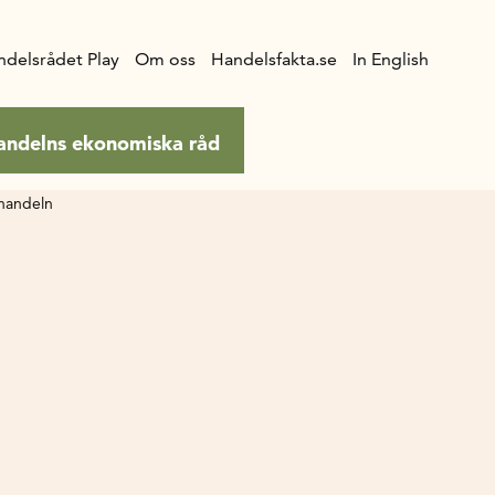
ndelsrådet Play
Om oss
Handelsfakta.se
In English
andelns ekonomiska råd
uhandeln