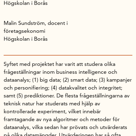
Högskolan i Borås
Malin Sundström, docent i
företagsekonomi
Högskolan i Borås
Syftet med projektet har varit att studera olika
frågeställningar inom business intelligence och
dataanalys; (1) big data; (2) smart data; (3) kampanjer
och personifiering; (4) datakvalitet och integritet;
samt (5) predik­tioner. De flesta frågeställningarna av
teknisk natur har studerats med hjälp av
kontrollerade experiment, vilket innebär
framtagande av nya algoritmer och metoder för
dataanalys, vilka sedan har prövats och utvär­de­rats
på olika datamängder. Utvärderingen har så ofta