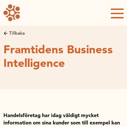
Forskning och utveckling
Forskningsprojekt
Studentuppsatser
Tillbaka
Rapporter och publikationer
Framtidens Business
NRWC – Nordic Retail and Wholesale
conference
Intelligence
Strategi och utveckling
Inspel till forsknings- och
innovationspropositionen
Initiativ för att stärka handeln – En
strategisk forskningsagenda
Sök anslag
Handelsföretag har idag väldigt mycket
Forskningsprojekt
information om sina kunder som till exempel kan
Postdoc-stöd