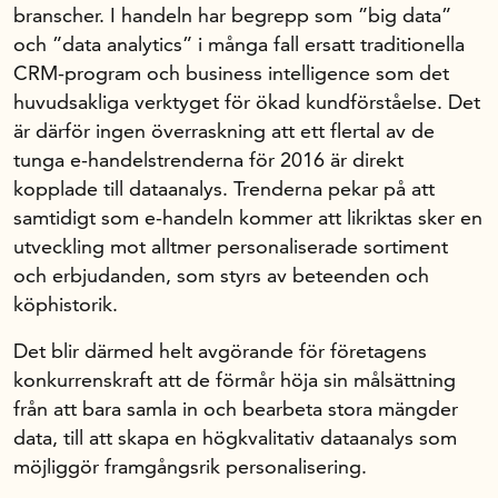
branscher. I handeln har begrepp som ”big data”
och ”data analytics” i många fall ersatt traditionella
Om oss
CRM-program och business intelligence som det
huvudsakliga verktyget för ökad kundförståelse. Det
är därför ingen överraskning att ett flertal av de
Handelsfakta.se
tunga e-handelstrenderna för 2016 är direkt
kopplade till dataanalys. Trenderna pekar på att
In English
samtidigt som e-handeln kommer att likriktas sker en
utveckling mot alltmer personaliserade sortiment
och erbjudanden, som styrs av beteenden och
köphistorik.
Det blir därmed helt avgörande för företagens
konkurrenskraft att de förmår höja sin målsättning
från att bara samla in och bearbeta stora mängder
data, till att skapa en högkvalitativ dataanalys som
möjliggör framgångsrik personalisering.