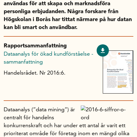
användas för att skapa och marknadsföra
Handelns studentuppsatspris
personliga erbjudanden. Några fors­kare från
Infrastrukturellt stöd
Högskolan i Borås har tittat närmare på hur datan
Planeringsanslag
kan bli smart och användbar.
Unga forskare
Varför bidrar Handelsrådet?
Rapportsammanfattning
Forskningssatsningar
Dataanalys för ökad kundförståelse -
sammanfattning
Kompetens och omställning
Handelsrådet. Nr 2016:6.
Handelns ekonomiska råd
D
ataanalys (”data mining”) är
Kalender
centralt för handelns
konkurrenskraft och har under ett antal år varit ett
Handelsrådet Play
prioriterat område för företag inom en mängd olika