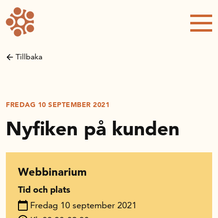
Forskning och utveckling
Kompetens och omställning
Tillbaka
Handelns ekonomiska råd
Kalender
FREDAG 10 SEPTEMBER 2021
Nyfiken på kunden
Handelsrådet Play
Webbinarium
Om oss
Tid och plats
Fredag 10 september 2021
Handelsfakta.se