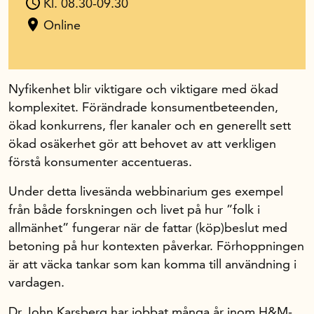
Kl. 08.30-09.30
Online
In English
Nyfikenhet blir viktigare och viktigare med ökad
komplexitet. Förändrade konsumentbeteenden,
ökad konkurrens, fler kanaler och en generellt sett
ökad osäkerhet gör att behovet av att verkligen
förstå konsumenter accentueras.
Under detta livesända webbinarium ges exempel
från både forskningen och livet på hur ”folk i
allmänhet” fungerar när de fattar (köp)beslut med
betoning på hur kontexten påverkar. Förhoppningen
är att väcka tankar som kan komma till användning i
vardagen.
Dr John Karsberg har jobbat många år inom H&M-