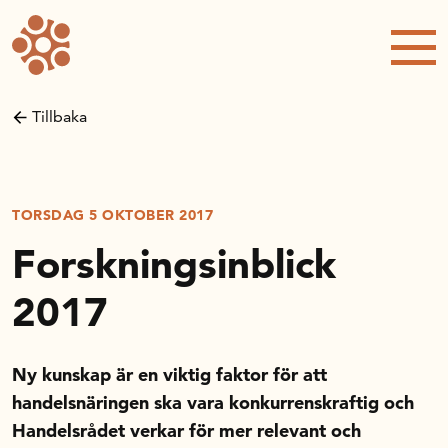
Forskning och utveckling
Kompetens och omställning
Tillbaka
Handelns ekonomiska råd
Kalender
TORSDAG 5 OKTOBER 2017
Forskningsinblick
Handelsrådet Play
2017
Om oss
Ny kunskap är en viktig faktor för att
handelsnäringen ska vara konkurrenskraftig och
Handelsfakta.se
Handelsrådet verkar för mer relevant och