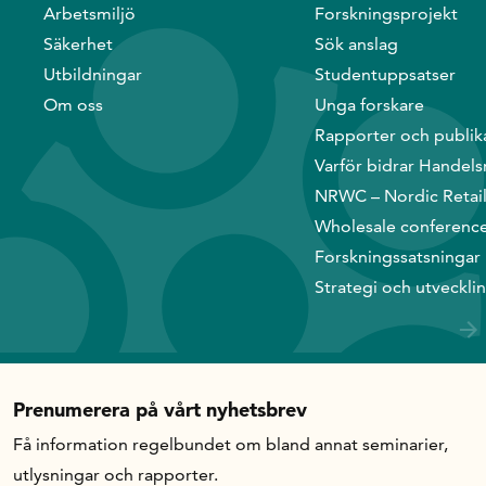
Arbetsmiljö
Forskningsprojekt
Säkerhet
Sök anslag
Utbildningar
Studentuppsatser
Om oss
Unga forskare
Rapporter och publik
Varför bidrar Handels
NRWC – Nordic Retai
Wholesale conferenc
Forskningssatsningar
Strategi och utveckli
Prenumerera på vårt nyhetsbrev
Få information regelbundet om bland annat seminarier,
utlysningar och rapporter.