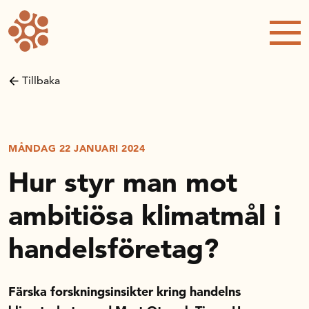
Forskning och utveckling
Kompetens och omställning
Tillbaka
Handelns ekonomiska råd
Kalender
MÅNDAG 22 JANUARI 2024
Hur styr man mot
Handelsrådet Play
ambitiösa klimatmål i
handelsföretag?
Om oss
Färska forskningsinsikter kring handelns
Handelsfakta.se