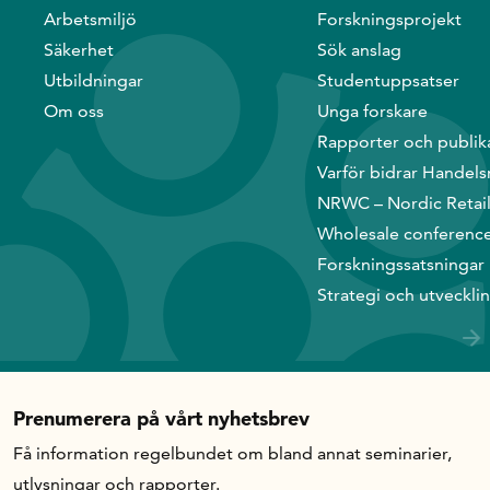
Arbetsmiljö
Forskningsprojekt
Säkerhet
Sök anslag
Utbildningar
Studentuppsatser
Om oss
Unga forskare
Rapporter och publik
Varför bidrar Handels
NRWC – Nordic Retai
Wholesale conferenc
Forskningssatsningar
Strategi och utveckli
Prenumerera på vårt nyhetsbrev
Få information regelbundet om bland annat seminarier,
utlysningar och rapporter.