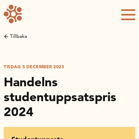
Forskning och utveckling
Kompetens och omställning
Tillbaka
Handelns ekonomiska råd
Kalender
TISDAG 5 DECEMBER 2023
Handelns
Handelsrådet Play
studentuppsatspris
2024
Om oss
Handelsfakta.se