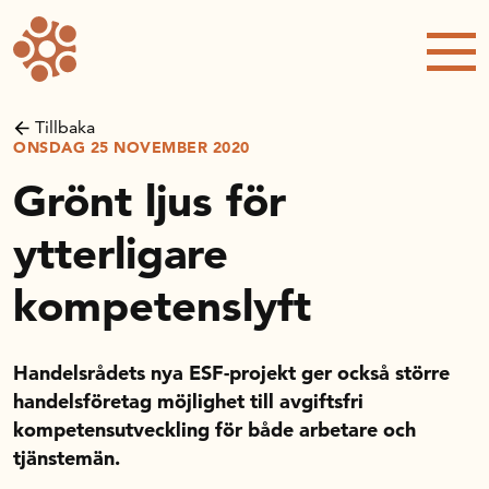
Forskning och utveckling
Kompetens och omställning
Tillbaka
ONSDAG 25 NOVEMBER 2020
Handelns ekonomiska råd
Grönt ljus för
Kalender
ytterligare
kompetenslyft
Handelsrådet Play
Handelsrådets nya ESF-projekt ger också större
Om oss
handelsföretag möjlighet till avgiftsfri
kompetensutveckling för både arbetare och
tjänstemän.
Handelsfakta.se