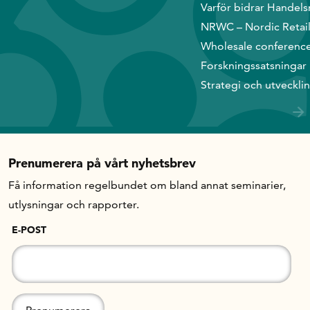
Varför bidrar Handels
NRWC – Nordic Retai
Wholesale conferenc
Forskningssatsningar
Strategi och utveckli
Prenumerera på vårt nyhetsbrev
Få information regelbundet om bland annat seminarier,
utlysningar och rapporter.
E-POST