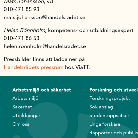
Mats Johansson
, vd
010-471 85 93
mats.johansson@handelsradet.se
Helen Rönnholm
, kompetens- och utbildningsexpert
010-471 86 53
helen.ronnholm@handelsradet.se
Pressbilder finns att ladda ner på
Handelsrådets pressrum
hos ViaTT.
Arbetsmiljö och säkerhet
Forskning och utveck
Arbetsmiljö
Forskningsprojekt
Säkerhet
Sök anslag
Utbildningar
Studentuppsatser
Om oss
Unga forskare
Rapporter och publik