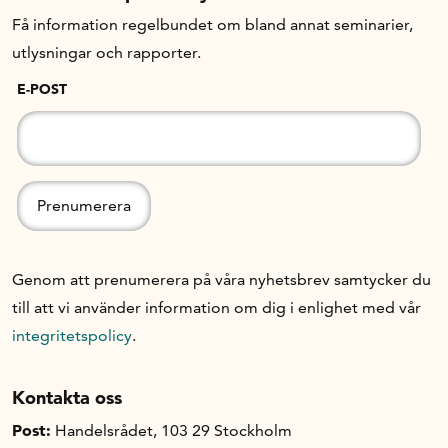
Få information regelbundet om bland annat seminarier,
utlysningar och rapporter.
Om oss
E-POST
Handelsfakta.se
In English
Genom att prenumerera på våra nyhetsbrev samtycker du
till att vi använder information om dig i enlighet med vår
integritetspolicy
.
Kontakta oss
Post:
Handelsrådet, 103 29 Stockholm