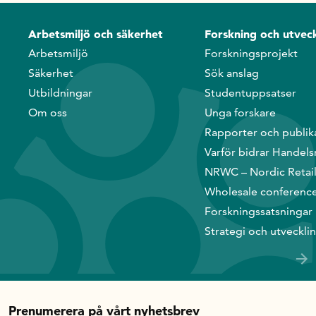
Handelns studentuppsatspris
Infrastrukturellt stöd
Arbetsmiljö och säkerhet
Forskning och utveck
Planeringsanslag
Arbetsmiljö
Forskningsprojekt
Unga forskare
Säkerhet
Sök anslag
Utbildningar
Studentuppsatser
Varför bidrar Handelsrådet?
Om oss
Unga forskare
Forskningssatsningar
Rapporter och publik
Varför bidrar Handels
Kompetens och omställning
NRWC – Nordic Retai
Wholesale conferenc
Handelns ekonomiska råd
Forskningssatsningar
Strategi och utveckli
Kalender
Handelsrådet Play
Prenumerera på vårt nyhetsbrev