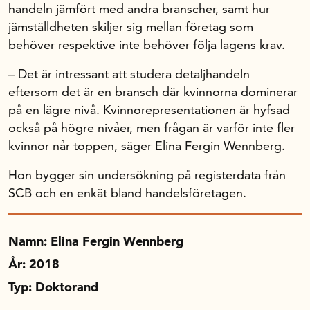
handeln jämfört med andra branscher, samt hur
jämställdheten skiljer sig mellan företag som
Om oss
behöver respektive inte behöver följa lagens krav.
– Det är intressant att studera detaljhandeln
Handelsfakta.se
eftersom det är en bransch där kvinnorna dominerar
på en lägre nivå. Kvinnorepresentationen är hyfsad
också på högre nivåer, men frågan är varför inte fler
In English
kvinnor når toppen, säger Elina Fergin Wennberg.
Hon bygger sin undersökning på registerdata från
SCB och en enkät bland handelsföretagen.
Namn: Elina Fergin Wennberg
År: 2018
Typ: Doktorand