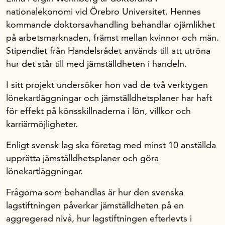
Handelns studentuppsatspris
nationalekonomi vid Örebro Universitet. Hennes
Infrastrukturellt stöd
kommande doktorsavhandling behandlar ojämlikhet
Planeringsanslag
på arbetsmarknaden, främst mellan kvinnor och män.
Stipendiet från Handelsrådet används till att utröna
Unga forskare
hur det står till med jämställdheten i handeln.
Varför bidrar Handelsrådet?
I sitt projekt undersöker hon vad de två verktygen
Forskningssatsningar
lönekartläggningar och jämställdhetsplaner har haft
för effekt på könsskillnaderna i lön, villkor och
Kompetens och omställning
karriärmöjligheter.
Enligt svensk lag ska företag med minst 10 anställda
Handelns ekonomiska råd
upprätta jämställdhetsplaner och göra
lönekartläggningar.
Kalender
Frågorna som behandlas är hur den svenska
lagstiftningen påverkar jämställdheten på en
Handelsrådet Play
aggregerad nivå, hur lagstiftningen efterlevts i