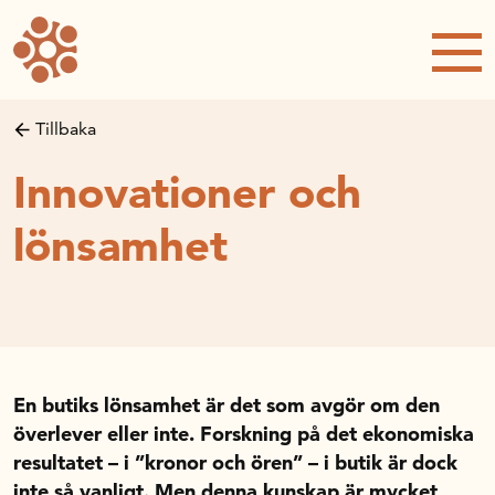
Forskning och utveckling
Forskningsprojekt
Studentuppsatser
Tillbaka
Rapporter och publikationer
Innovationer och
NRWC – Nordic Retail and Wholesale
conference
lönsamhet
Strategi och utveckling
Inspel till forsknings- och
innovationspropositionen
Initiativ för att stärka handeln – En
strategisk forskningsagenda
En butiks lönsamhet är det som avgör om den
Sök anslag
överlever eller inte. Forskning på det ekonomiska
Forskningsprojekt
resultatet – i ”kronor och ören” – i butik är dock
Postdoc-stöd
inte så vanligt. Men denna kunskap är mycket