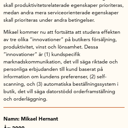
skall produktivitetsrelaterade egenskaper prioriteras,
medan andra mera serviceorienterade egenskaper
Om oss
skall prioriteras under andra betingelser.
Mikael kommer nu att fortsätta att studera effekten
Handelsfakta.se
av tre olika ”innovationer” på butikers försäljning,
produktivitet, vinst och lönsamhet. Dessa
”innovationer” är (1) kundspecifik
In English
marknadskommunikation, det vill säga riktade och
personliga erbjudanden till kund baserat på
information om kundens preferenser, (2) self-
scanning, och (3) automatiska beställningssystem i
butik, det vill säga datorstödd orderframställning
och orderläggning.
Namn: Mikael Hernant