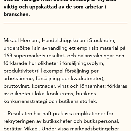
Handelns studentuppsatspris
viktig och uppskattad av de som arbetar i
Infrastrukturellt stöd
branschen.
Planeringsanslag
Unga forskare
Varför bidrar Handelsrådet?
Mikael Hernant, Handelshögskolan i Stockholm,
undersökte i sin avhandling ett empiriskt material på
Forskningssatsningar
168 supermarkets resultat- och balansräkningar och
förklarade hur olikheter i försäljningsvolym,
Kompetens och omställning
produktivitet (till exempel försäljning per
arbetstimme, försäljning per kvadratmeter),
bruttovinst, kostnader, vinst och lönsamhet; förklaras
Handelns ekonomiska råd
av olikheter i lokal konkurrens, butikens
konkurrensstrategi och butikens storlek.
Kalender
– Resultaten har haft praktiska implikationer för
rekryteringen av butikschefer och butikspersonal,
Handelsrådet Play
berättar Mikael. Under vissa marknadsbetingelser