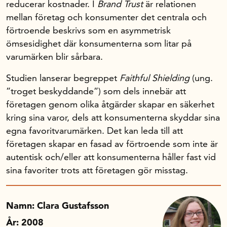
reducerar kostnader. I
Brand Trust
är relationen
mellan företag och konsumenter det centrala och
Om oss
förtroende beskrivs som en asymmetrisk
ömsesidighet där konsumenterna som litar på
varumärken blir sårbara.
Handelsfakta.se
Studien lanserar begreppet
Faithful Shielding
(ung.
”troget beskyddande”) som dels innebär att
In English
företagen genom olika åtgärder skapar en säkerhet
kring sina varor, dels att konsumenterna skyddar sina
egna favoritvarumärken. Det kan leda till att
företagen skapar en fasad av förtroende som inte är
autentisk och/eller att konsumenterna håller fast vid
sina favoriter trots att företagen gör misstag.
Namn: Clara Gustafsson
År: 2008