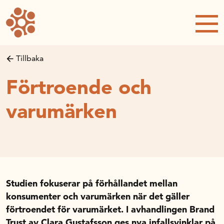
Forskning och utveckling
Forskningsprojekt
Studentuppsatser
Tillbaka
Rapporter och publikationer
Förtroende och
NRWC – Nordic Retail and Wholesale
conference
varumärken
Strategi och utveckling
Inspel till forsknings- och
innovationspropositionen
Initiativ för att stärka handeln – En
strategisk forskningsagenda
Studien fokuserar på förhållandet mellan
Sök anslag
konsumenter och varumärken när det gäller
Forskningsprojekt
förtroendet för varumärket. I avhandlingen Brand
Postdoc-stöd
Trust av Clara Gustafsson ges nya infallsvinklar på