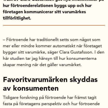
Handelns studentuppsatspris
hur förtroenderelationen byggs upp och hur
Infrastrukturellt stöd
företagen kommunicerar sitt varumärkes
Planeringsanslag
tillförlitlighet.
Unga forskare
Varför bidrar Handelsrådet?
– Förtroende har traditionellt setts som något som
Forskningssatsningar
mer eller mindre kommer automatiskt när företaget
bygger sitt varumärke, säger Clara Gustafsson. I den
Kompetens och omställning
här studien tar jag hänsyn till hur konsumenterna
skapar mening när det gäller varumärket.
Handelns ekonomiska råd
Favoritvarumärken skyddas
av konsumenten
Kalender
Tidigare forskning på förtroende har främst tagit
fasta på företagens perspektiv och hur förtroende
Handelsrådet Play