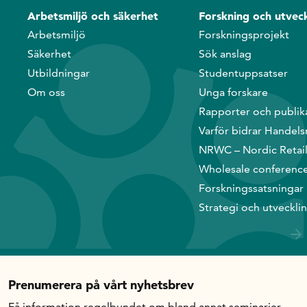
Arbetsmiljö och säkerhet
Forskning och utveck
Arbetsmiljö
Forskningsprojekt
Säkerhet
Sök anslag
Utbildningar
Studentuppsatser
Om oss
Unga forskare
Rapporter och publik
Varför bidrar Handels
NRWC – Nordic Retai
Wholesale conferenc
Forskningssatsningar
Strategi och utveckli
Prenumerera på vårt nyhetsbrev
Få information regelbundet om bland annat seminarier,