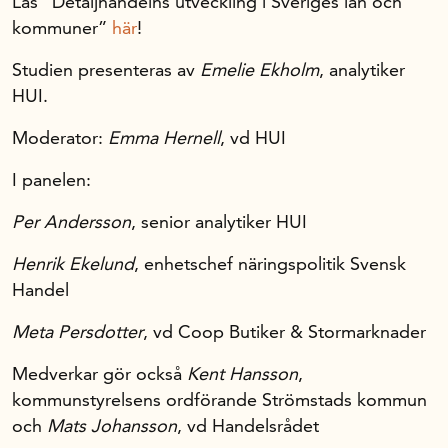
Läs ”Detaljhandelns utveckling i Sveriges län och
kommuner”
här
!
Studien presenteras av
Emelie Ekholm
, analytiker
HUI.
Moderator:
Emma Hernell
, vd HUI
I panelen:
Per Andersson
, senior analytiker HUI
Henrik Ekelund
, enhetschef näringspolitik Svensk
Handel
Meta Persdotter
, vd Coop Butiker & Stormarknader
Medverkar gör också
Kent Hansson
,
kommunstyrelsens ordförande Strömstads kommun
och
Mats Johansson
, vd Handelsrådet