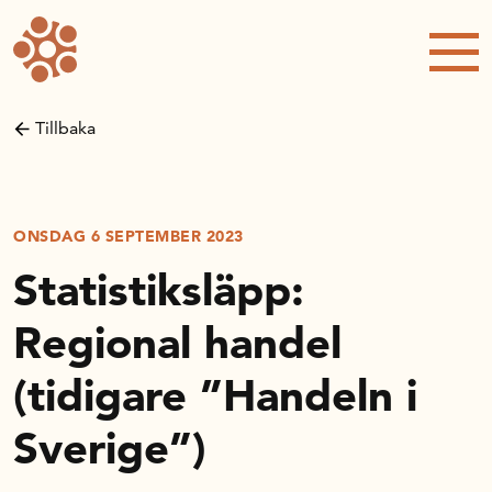
Forskning och utveckling
Kompetens och omställning
Tillbaka
Handelns ekonomiska råd
Kalender
ONSDAG 6 SEPTEMBER 2023
Statistiksläpp:
Handelsrådet Play
Regional handel
(tidigare ”Handeln i
Om oss
Sverige”)
Handelsfakta.se