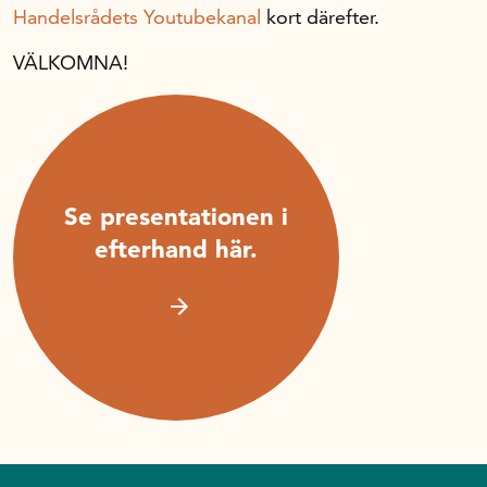
Handelsrådets Youtubekanal
kort därefter.
VÄLKOMNA!
Se presentationen i
efterhand här.