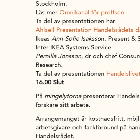
Stockholm.
Läs mer
Omnikanal för proffsen
Ta del av presentationen här
Ahlsell Presentation Handelsrådets 
Ikeas
Ann-Sofie Isaksso
n, Present & S
Inter IKEA Systems Service
Pernilla Jonsson
, dr och chef Consum
Research.
Ta del av presentationen
Handelsliv
16.00 Slut
På
mingelytorna
presenterar Handelsr
forskare sitt arbete.
Arrangemanget är kostnadsfritt, möjl
arbetsgivare och fackförbund på ha
Handelsrådet.