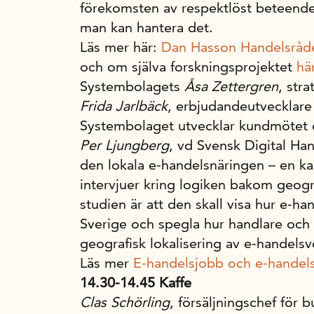
förekomsten av respektlöst beteende
man kan hantera det.
Läs mer här:
Dan Hasson Handelsråd
och om själva forskningsprojektet
hä
Systembolagets
Åsa Zettergren
, str
Frida Jarlbäck
, erbjudandeutvecklare 
Systembolaget utvecklar kundmötet 
Per Ljungberg
, vd Svensk Digital Ha
den lokala e-handelsnäringen – en ka
intervjuer kring logiken bakom geogr
studien är att den skall visa hur e-ha
Sverige och spegla hur handlare och 
geografisk lokalisering av e-handels
Läs mer
E-handelsjobb och e-handels
14.30-14.45 Kaffe
Clas Schörling
, försäljningschef för b