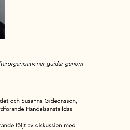
ftarorganisationer guidar genom
ådet och Susanna Gideonsson,
rdförande Handelsanställdas
rande följt av diskussion med