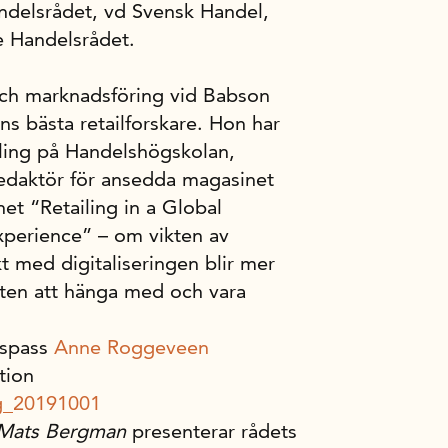
ndelsrådet, vd Svensk Handel,
e Handelsrådet.
l och marknadsföring vid Babson
s bästa retailforskare. Hon har
iling på Handelshögskolan,
redaktör för ansedda magasinet
net “Retailing in a Global
perience” – om vikten av
t med digitaliseringen blir mer
ten att hänga med och vara
gspass
Anne Roggeveen
tion
g_20191001
Mats Bergman
presenterar rådets