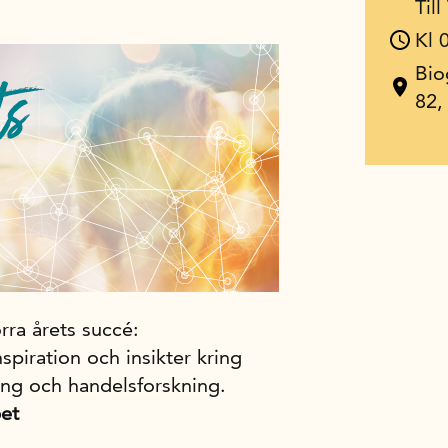
Til
Kl 
Bio
82,
rra årets succé:
spiration och insikter kring
ng och handelsforskning.
et