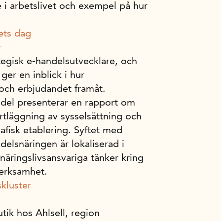
 i arbetslivet och exempel på hur
ets dag
r
ategisk e-handelsutvecklare, och
ger en inblick i hur
och erbjudandet framåt.
ndel presenterar en rapport om
rtläggning av sysselsättning och
afisk etablering. Syftet med
ndelsnäringen är lokaliserad i
näringslivsansvariga tänker kring
verksamhet.
kluster
utik hos Ahlsell, region