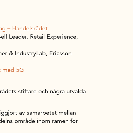
dag – Handelsrådet
ell Leader, Retail Experience,
er & IndustryLab, Ericsson
et med 5G
ådets stiftare och några utvalda
iggjort av samarbetet mellan
ndelns område inom ramen för