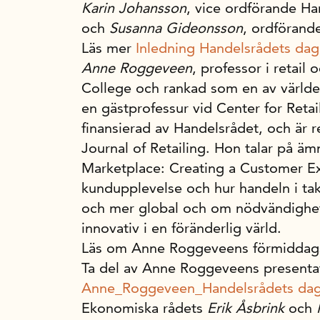
Karin Johansson
, vice ordförande Ha
och
Susanna Gideonsson
, ordförand
Läs mer
Inledning Handelsrådets dag
Anne Roggeveen
, professor i retai
College och rankad som en av världen
en gästprofessur vid Center for Reta
finansierad av Handelsrådet, och är 
Journal of Retailing. Hon talar på äm
Marketplace: Creating a Customer Ex
kundupplevelse och hur handeln i tak
och mer global och om nödvändighe
innovativ i en föränderlig värld.
Läs om Anne Roggeveens förmidda
Ta del av Anne Roggeveens presenta
Anne_Roggeveen_Handelsrådets da
Ekonomiska rådets
Erik Åsbrink
och