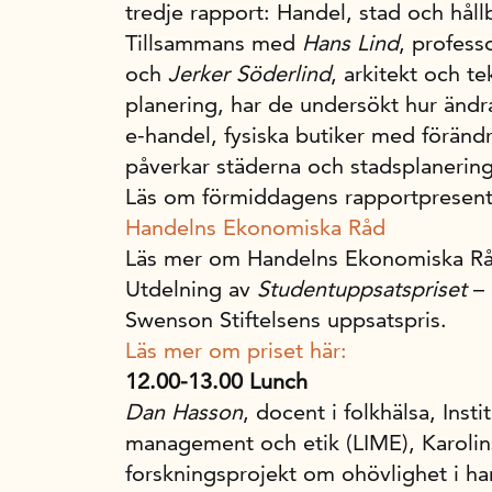
tredje rapport: Handel, stad och hållba
Tillsammans med
Hans Lind
, profess
och
Jerker Söderlind
, arkitekt och t
planering, har de undersökt hur än
e-handel, fysiska butiker med förändr
påverkar städerna och stadsplanerin
Läs om förmiddagens rapportpresent
Handelns Ekonomiska Råd
Läs mer om Handelns Ekonomiska R
Utdelning av
Studentuppsatspriset
– 
Swenson Stiftelsens uppsatspris.
Läs mer om priset här:
12.00-13.00 Lunch
Dan Hasson
, docent i folkhälsa, Inst
management och etik (LIME), Karolinsk
forskningsprojekt om ohövlighet i h