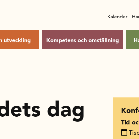
Kalender
Ha
h utveckling
Kompetens och omställning
H
dets dag
Konf
Tid oc
Tis