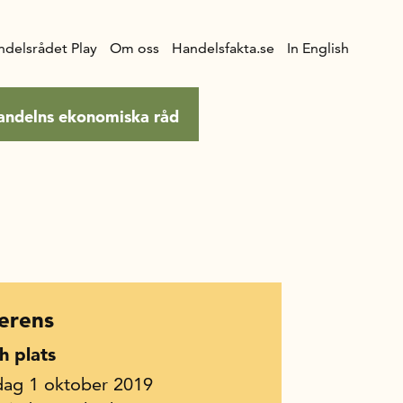
ndelsrådet Play
Om oss
Handelsfakta.se
In English
andelns ekonomiska råd
erens
h plats
dag 1 oktober 2019