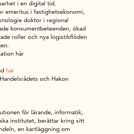
rhet i en digital tid.
or emeritus i fastighetsekonomi,
eknologie doktor i regional
drade konsumentbeteenden, ökad
ade roller och nya logistikflöden
gen.
ation här
åd
här
Handelsrådets och Hakon
itutionen för lärande, informatik,
a institutet, berättar kring sitt
andeln, en kartläggning om