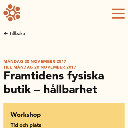
Forskning och utveckling
Kompetens och omställning
Tillbaka
Handelns ekonomiska råd
Kalender
MÅNDAG 20 NOVEMBER 2017
TILL MÅNDAG 20 NOVEMBER 2017
Framtidens fysiska
Handelsrådet Play
butik – hållbarhet
Om oss
Workshop
Handelsfakta.se
Tid och plats