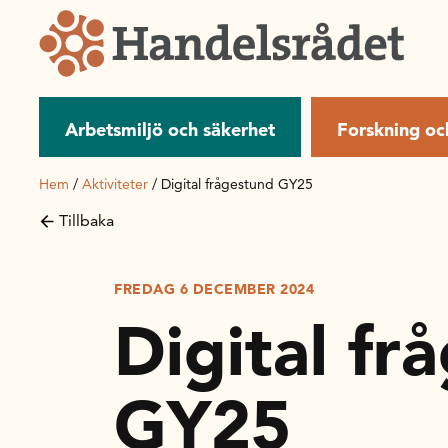
Arbetsmiljö och säkerhet
Forskning oc
Hem
/
Aktiviteter
/
Digital frågestund GY25
Tillbaka
FREDAG 6 DECEMBER 2024
Digital fr
GY25