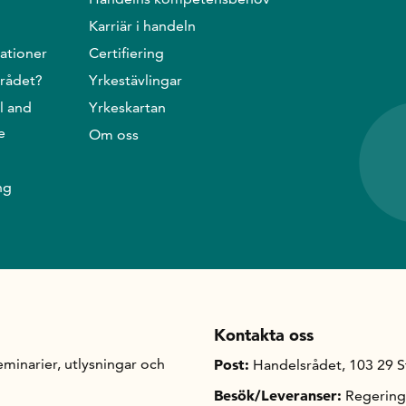
Karriär i handeln
ationer
Certifiering
srådet?
Yrkestävlingar
l and
Yrkeskartan
e
Om oss
ng
Kontakta oss
minarier, utlysningar och
Post:
Handelsrådet, 103 29 
Besök/Leveranser:
Regering