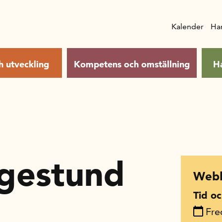
Kalender
Ha
h utveckling
Kompetens och omställning
H
ågestund
Webb
Tid oc
Fre