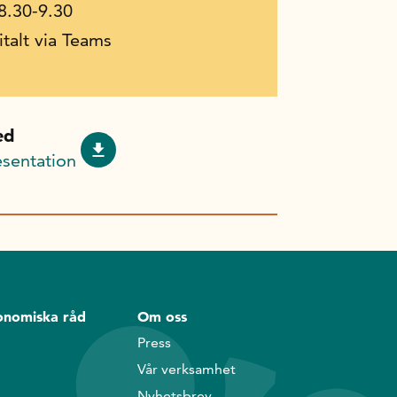
 8.30-9.30
italt via Teams
ed
sentation
onomiska råd
Om oss
Press
Vår verksamhet
Nyhetsbrev