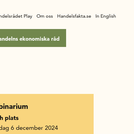
ndelsrådet Play
Om oss
Handelsfakta.se
In English
andelns ekonomiska råd
inarium
h plats
dag 6 december 2024