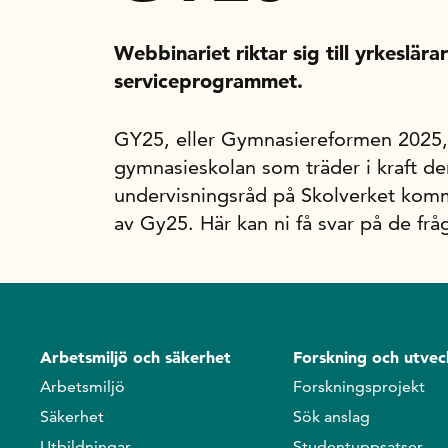
Webbinariet riktar sig till yrkeslära
serviceprogrammet.
GY25, eller Gymnasiereformen 2025,
gymnasieskolan som träder i kraft den
undervisningsråd på Skolverket kom
av Gy25. Här kan ni få svar på de frå
Arbetsmiljö och säkerhet
Forskning och utvec
Arbetsmiljö
Forskningsprojekt
Säkerhet
Sök anslag
Utbildningar
Studentuppsatser