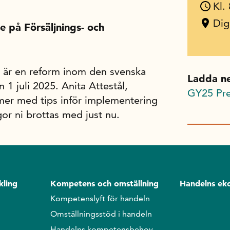
Kl.
Dig
re på Försäljnings- och
 är en reform inom den svenska
Ladda n
 1 juli 2025. Anita Attestål,
GY25 Pre
mer med tips inför implementering
gor ni brottas med just nu.
kling
Kompetens och omställning
Handelns ek
Kompetenslyft för handeln
Omställningsstöd i handeln
Handelns kompetensbehov