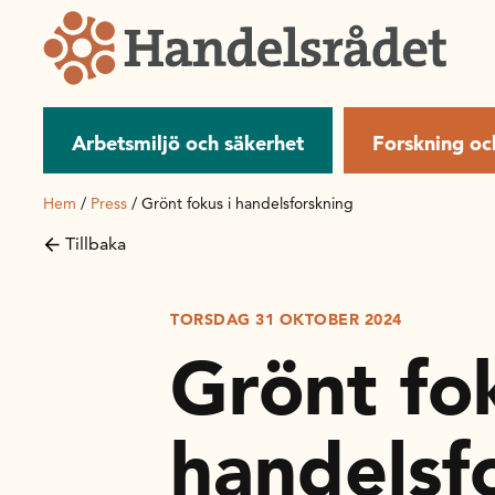
Arbetsmiljö och säkerhet
Forskning oc
Hem
/
Press
/
Grönt fokus i handelsforskning
Tillbaka
TORSDAG 31 OKTOBER 2024
Grönt fok
handelsf