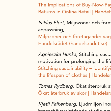
The Implications of Buy-Now-Pa
Returns in Online Retail | Handel
Niklas Elert
, Miljözoner och före
anpassning,
Miljözoner och företagande: väga
Handelsrådet (handelsradet.se)
Agnieszka Hunka
, Stitching sust
motivation for prolonging the li
Stitching sustainability – identi
the lifespan of clothes | Handels
Tomas Rydberg
, Ökat återbruk a
Ökat återbruk av skor | Handelsr
Kjetil Falkenberg
, Ljudmiljön in
branschöverskridande studie om 