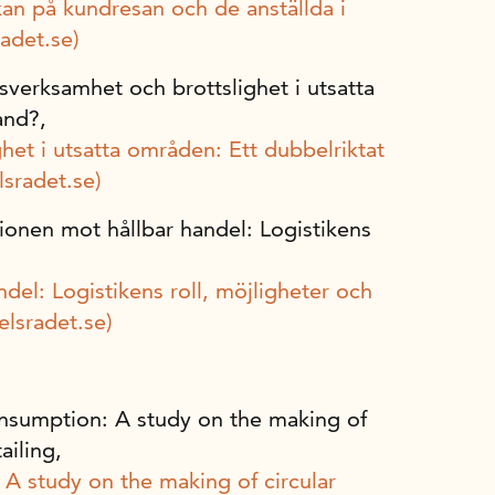
kan på kundresan och de anställda i
adet.se)
sverksamhet och brottslighet i utsatta
and?,
et i utsatta områden: Ett dubbelriktat
sradet.se)
tionen mot hållbar handel: Logistikens
,
del: Logistikens roll, möjligheter och
elsradet.se)
consumption: A study on the making of
ailing,
: A study on the making of circular