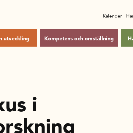
Kalender
Ha
h utveckling
Kompetens och omställning
H
us i
orskning