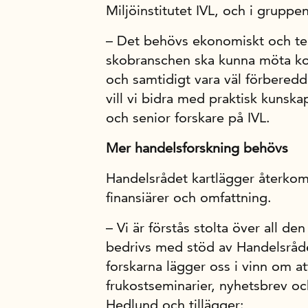
Miljöinstitutet IVL, och i gruppen
– Det behövs ekonomiskt och tekn
skobranschen ska kunna möta ko
och samtidigt vara väl förberedd
vill vi bidra med praktisk kunsk
och senior forskare på IVL.
Mer handelsforskning behövs
Handelsrådet kartlägger återko
finansiärer och omfattning.
– Vi är förstås stolta över all d
bedrivs med stöd av Handelsråde
forskarna lägger oss i vinn om at
frukostseminarier, nyhetsbrev 
Hedlund och tillägger: