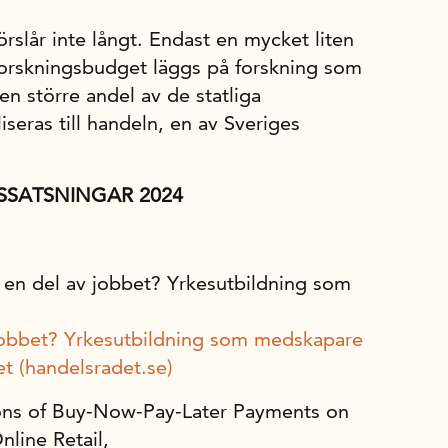
örslår inte långt. Endast en mycket liten
 forskningsbudget läggs på forskning som
en större andel av de statliga
seras till handeln, en av Sveriges
SATSNINGAR 2024
r: en del av jobbet? Yrkesutbildning som
,
v jobbet? Yrkesutbildning som medskapare
et (handelsradet.se)
ions of Buy-Now-Pay-Later Payments on
nline Retail,