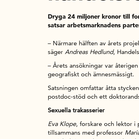
Dryga 24 miljoner kronor till fo
satsar arbetsmarknadens parter
– Närmare hälften av årets projek
säger
Andreas Hedlund
, Handels
– Årets ansökningar var återige
geografiskt och ämnesmässigt.
Satsningen omfattar åtta stycken
postdoc-stöd och ett doktorand
Sexuella trakasserier
Eva Klope
, forskare och lektor i
tillsammans med professor
Mari