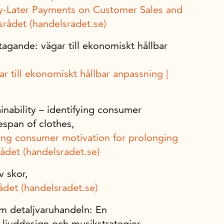
y-Later Payments on Customer Sales and
srådet (handelsradet.se)
tagande: vägar till ekonomiskt hållbar
r till ekonomiskt hållbar anpassning |
ainability – identifying consumer
fespan of clothes,
fying consumer motivation for prolonging
rådet (handelsradet.se)
v skor,
ådet (handelsradet.se)
om detaljvaruhandeln: En
ljuddesign och musikstrategier,