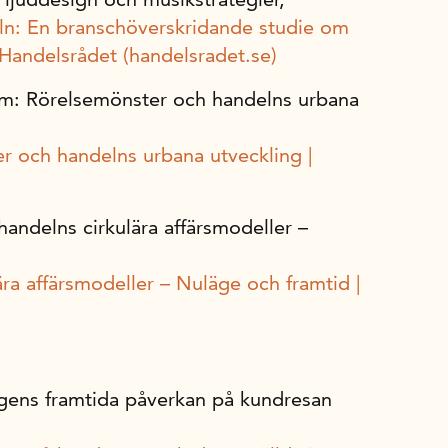
ln: En branschöverskridande studie om
 Handelsrådet (handelsradet.se)
vem: Rörelsemönster och handelns urbana
r och handelns urbana utveckling |
i handelns cirkulära affärsmodeller –
lära affärsmodeller – Nuläge och framtid |
ingens framtida påverkan på kundresan