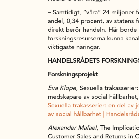
– Samtidigt, ”våra” 24 miljoner f
andel, 0,34 procent, av statens
direkt berör handeln. Här borde 
forskningsresurserna kunna kanali
viktigaste näringar.
HANDELSRÅDETS FORSKNINGS
Forskningsprojekt
Eva Klope
, Sexuella trakasserie
medskapare av social hållbarhet
Sexuella trakasserier: en del a
av social hållbarhet | Handelsråd
Alexander Mafael
, The Implicat
Customer Sales and Returns in O