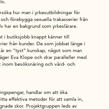
ln.
rsöka hur man i yrkesutbildningar för
a och förebygga sexuella trakasserier från
lv har en bakgrund som yrkeslärare.
 i butiksjobb knappt känner till
rier från kunder. De som jobbat länge i
 är en ”tyst” kunskap, något som man
säger Eva Klope och drar paralleller med
kt inom besöksnäring och vård- och
ningspengar, handlar om att öka
hitta effektiva metoder för att samla in,
agnade skor. Projektgruppen leds av