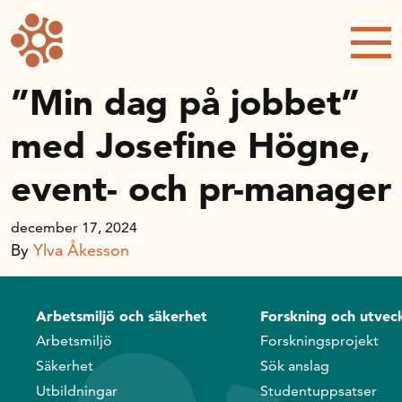
Forskning och utveckling
Kompetens och omställning
”Min dag på jobbet”
med Josefine Högne,
Handelns ekonomiska råd
event- och pr-manager
Kalender
december 17, 2024
By
Ylva Åkesson
Handelsrådet Play
Arbetsmiljö och säkerhet
Forskning och utveck
Om oss
Arbetsmiljö
Forskningsprojekt
Säkerhet
Sök anslag
Handelsfakta.se
Utbildningar
Studentuppsatser