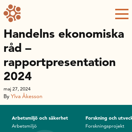
Forskning och utveckling
Kompetens och omställning
Handelns ekonomiska
råd –
Handelns ekonomiska råd
rapportpresentation
Kalender
2024
Handelsrådet Play
maj 27, 2024
By
Ylva Åkesson
Om oss
Arbetsmiljö och säkerhet
Forskning och utveck
Handelsfakta.se
Arbetsmiljö
Forskningsprojekt