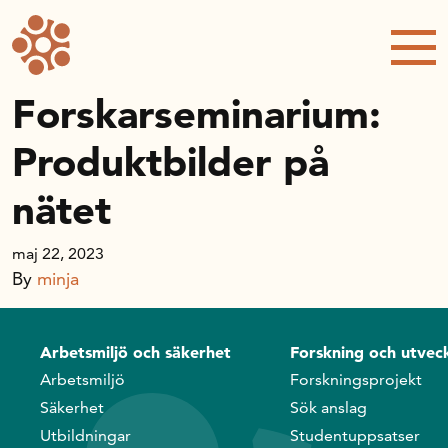
Forskning och utveckling
Kompetens och omställning
Forskarseminarium:
Produktbilder på
Handelns ekonomiska råd
nätet
Kalender
maj 22, 2023
By
minja
Handelsrådet Play
Arbetsmiljö och säkerhet
Forskning och utveck
Om oss
Arbetsmiljö
Forskningsprojekt
Säkerhet
Sök anslag
Handelsfakta.se
Utbildningar
Studentuppsatser