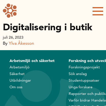
Forskning och utveckling
Kompetens och omställning
Digitalisering i butik
Handelns ekonomiska råd
juli 26, 2023
By
Ylva Åkesson
Kalender
Arbetsmiljö och säkerhet
Forskning och utveck
Arbetsmiljö
Forskningsprojekt
Handelsrådet Play
Säkerhet
Sök anslag
Utbildningar
Studentuppsatser
Om oss
Om oss
Unga forskare
Rapporter och publik
Varför bidrar Handels
Handelsfakta.se