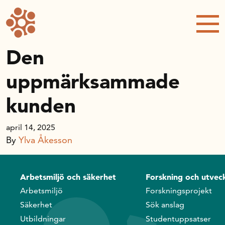
Forskning och utveckling
Kompetens och omställning
Den
uppmärksammade
Handelns ekonomiska råd
kunden
Kalender
april 14, 2025
By
Ylva Åkesson
Handelsrådet Play
Arbetsmiljö och säkerhet
Forskning och utveck
Om oss
Arbetsmiljö
Forskningsprojekt
Säkerhet
Sök anslag
Handelsfakta.se
Utbildningar
Studentuppsatser